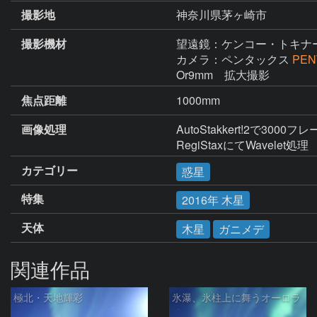
撮影地
神奈川県茅ヶ崎市
撮影機材
望遠鏡：ケンコー・トキナ
カメラ：ペンタックス
PEN
Or9mm　拡大撮影
焦点距離
1000mm
画像処理
AutoStakkert!2で3000
RegiStaxにてWavelet処理
カテゴリー
惑星
特集
2016年 木星
天体
木星
ガニメデ
関連作品
極北・天地輝彩
氷瀑、氷柱上に舞うオーロラ