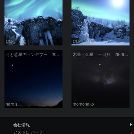
駒沢 満晴
駒沢 満晴
月と惑星のランデブー 2026/06/19
木星 金星 三日月 260618
nardis
momonako
会社情報
Fo
アストロアーツ
ア