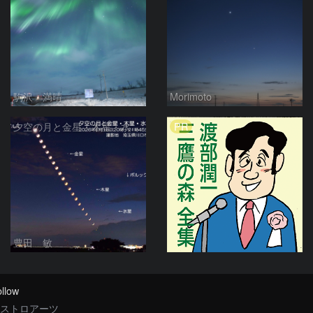
駒沢 満晴
Morimoto
PR
夕空の月と金星・木星・水星の接近 2026/6/18
豊田 敏
llow
ストロアーツ