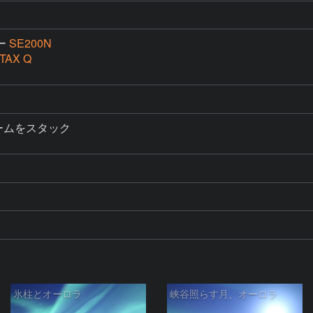
ー
SE200N
TAX Q
フレームをスタック

氷柱とオーロラ
峡谷照らす月、オーロラ