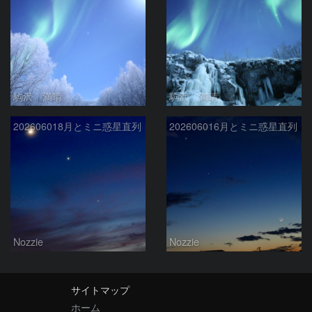
駒沢 満晴
駒沢 満晴
202606018月とミニ惑星直列
202606016月とミニ惑星直列
Nozzie
Nozzie
サイトマップ
ホーム