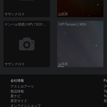
サザンクロス
山田昇
テンペル彗星(10P) 7月21日 Seestar50
10P/TempelとM30
サザンクロス
山田昇
会社情報
Fo
アストロアーツ
ア
製品情報
Tw
星ナビ
Y
星空ガイド
星
オンラインショップ