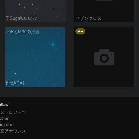
T.Sugawara777
サザンクロス
PR
10PとM30の接近
hiroARAI
llow
ストロアーツ
itter
ouTube
空アナウンス