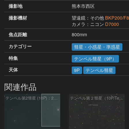
撮影地
熊本市西区
撮影機材
望遠鏡：その他
BKP200/F8
カメラ：ニコン
D7000
焦点距離
800mm
カテゴリー
彗星・小惑星・準惑星
特集
テンペル彗星（9P）
天体
9P
テンペル彗星
関連作品
テンペル第2彗星 (10P)：2026/08/07
テンペル第２彗星（10P/Tempel）8/5