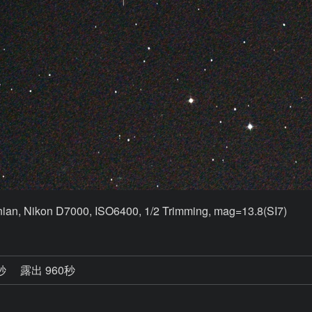
ian, Nikon D7000, ISO6400, 1/2 Trimming, mag=13.8(SI7)
7秒
露出 960秒