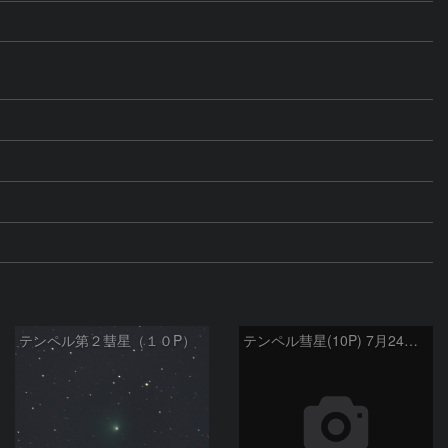
テンペル第２彗星（１０P）
テンペル彗星(10P) 7月24日 Seestar50