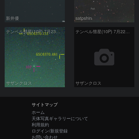
新井優
satoshin
テンペル彗星(10P) 7月23日 Seestar50
テンペル彗星(10P) 7月22日 Seestar50
サザンクロス
サザンクロス
サイトマップ
ホーム
天体写真ギャラリーについて
利用規約
ログイン/新規登録
お問い合わせ