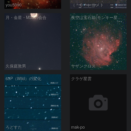
you5090
（＾０＾）コメト
月・金星・M35の会合
夜空は宝石箱(モンキー星雲 NGC2174) Seestar50
久保庭敦男
サザンクロス
63P（Wild）の変化
クラゲ星雲
ろどすた
mak-po