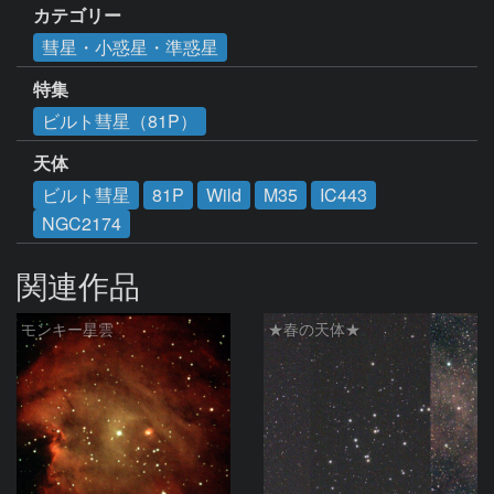
カテゴリー
彗星・小惑星・準惑星
特集
ビルト彗星（81P）
天体
ビルト彗星
81P
Wild
M35
IC443
NGC2174
関連作品
モンキー星雲
★春の天体★