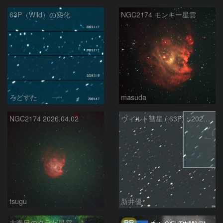
63P（Wild）の変化
NGC2174 モンキー星雲
ろどすた
masuda
NGC2174 2026.04.02
ヴィルト彗星 ( 63P)：2026/03/21
tsugu
新井優
PR
大晦日のクラゲ星雲