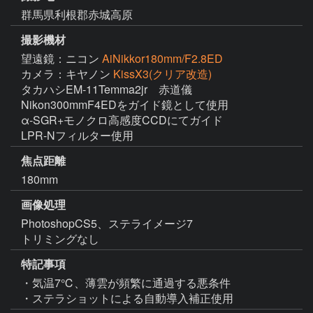
群馬県利根郡赤城高原
撮影機材
望遠鏡：ニコン
AiNikkor180mm/F2.8ED
カメラ：キヤノン
KissX3(クリア改造)
タカハシEM-11Temma2jr　赤道儀

Nikon300mmF4EDをガイド鏡として使用

α-SGR+モノクロ高感度CCDにてガイド

LPR-Nフィルター使用
焦点距離
180mm
画像処理
PhotoshopCS5、ステライメージ7

トリミングなし
特記事項
・気温7℃、薄雲が頻繁に通過する悪条件

・ステラショットによる自動導入補正使用