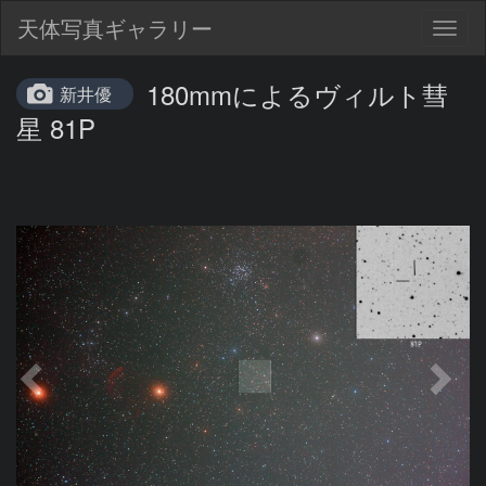
天体写真ギャラリー
Togg
navig
180mmによるヴィルト彗
新井優
星 81P