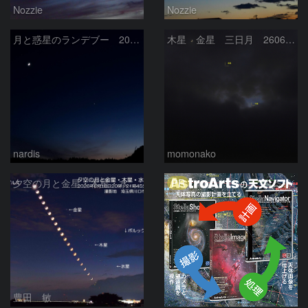
Nozzie
Nozzie
月と惑星のランデブー 2026/06/19
木星 金星 三日月 260618
nardis
momonako
PR
夕空の月と金星・木星・水星の接近 2026/6/18
豊田 敏