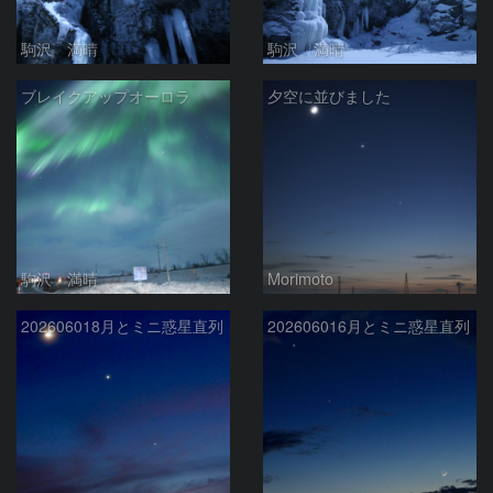
駒沢 満晴
駒沢 満晴
ブレイクアップオーロラ
夕空に並びました
駒沢 満晴
Morimoto
202606018月とミニ惑星直列
202606016月とミニ惑星直列