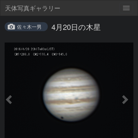
天体写真ギャラリー
Togg
navig
4月20日の木星
佐々木一男