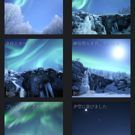
駒沢 満晴
駒沢 満晴
氷柱とオーロラ
峡谷照らす月、オーロラ
駒沢 満晴
駒沢 満晴
ブレイクアップオーロラ
夕空に並びました