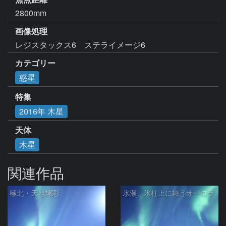
2800mm
画像処理
レジスタックス6　ステライメージ6
カテゴリー
惑星
特集
2016年 木星
天体
木星
関連作品
極北・天地輝彩
氷瀑、氷柱上に舞うオーロラ