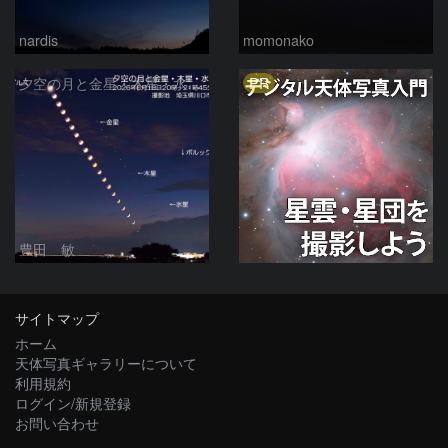
nardis
momonako
PR
夕空の月と金星・木星・水星の接近 2026/6/18
豊田 敏
サイトマップ
ホーム
天体写真ギャラリーについて
利用規約
ログイン/新規登録
お問い合わせ