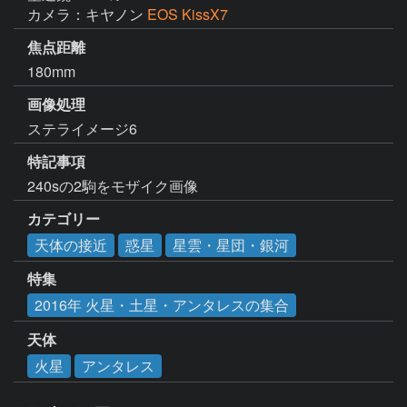
カメラ：キヤノン
EOS KissX7
焦点距離
180mm
画像処理
ステライメージ6
特記事項
240sの2駒をモザイク画像
カテゴリー
天体の接近
惑星
星雲・星団・銀河
特集
2016年 火星・土星・アンタレスの集合
天体
火星
アンタレス