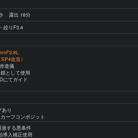
8秒
露出 18分
・絞りF3.4
mmF2.8L
i（SP4改造）
　赤道儀

イド鏡として使用

Dにてガイド

グあり

トカーフコンポジット
過する悪条件

動導入補正使用