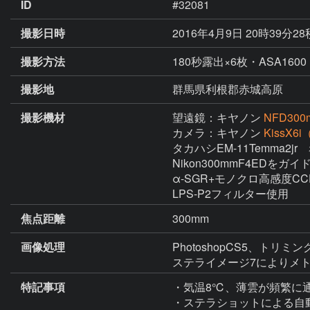
ID
#32081
撮影日時
2016年4月9日 20時39分2
撮影方法
180秒露出×6枚・ASA1600
撮影地
群馬県利根郡赤城高原
撮影機材
望遠鏡：キヤノン
NFD300
カメラ：キヤノン
KissX6
タカハシEM-11Temma2jr
Nikon300mmF4EDをガ
α-SGR+モノクロ高感度CC
LPS-P2フィルター使用
焦点距離
300mm
画像処理
PhotoshopCS5、トリミン
ステライメージ7によりメ
特記事項
・気温8℃、薄雲が頻繁に通
・ステラショットによる自