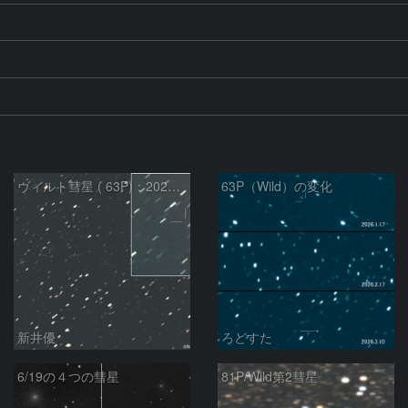
ヴィルト彗星 ( 63P)：2026/03/21
63P（Wild）の変化
新井優
ろどすた
6/19の４つの彗星
81P/Wild第2彗星