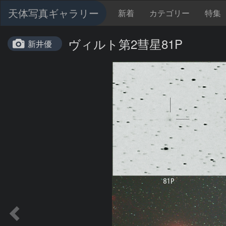
天体写真ギャラリー
新着
カテゴリー
特集
ヴィルト第2彗星81P
新井優