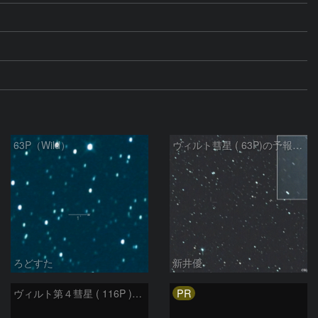
63P（Wild）
ヴィルト彗星 ( 63P)の予報位置：2026/01/27
ろどすた
新井優
PR
ヴィルト第４彗星 ( 116P )：2023/05/17