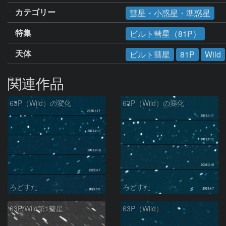
カテゴリー
彗星・小惑星・準惑星
特集
ビルト彗星（81P）
天体
ビルト彗星
81P
Wild
関連作品
63P（Wild）の変化
63P（Wild）の変化
ろどすた
ろどすた
63P/Wild第1彗星
63P（Wild）