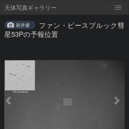
天体写真ギャラリー
Togg
navig
ファン・ビースブルック彗
新井優
星53Pの予報位置