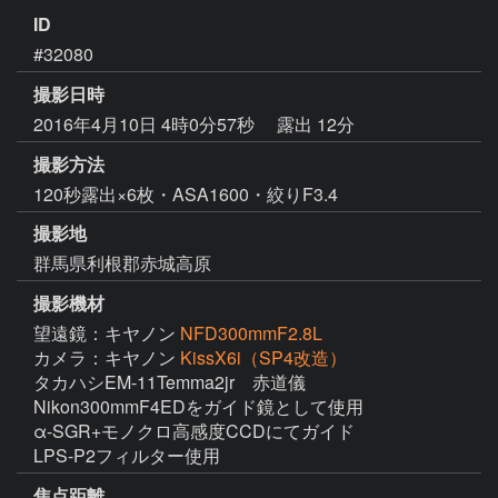
ID
#32080
撮影日時
2016年4月10日 4時0分57秒
露出 12分
撮影方法
120秒露出×6枚・ASA1600・絞りF3.4
撮影地
群馬県利根郡赤城高原
撮影機材
望遠鏡：キヤノン
NFD300mmF2.8L
カメラ：キヤノン
KissX6i（SP4改造）
タカハシEM-11Temma2jr　赤道儀

Nikon300mmF4EDをガイド鏡として使用

α-SGR+モノクロ高感度CCDにてガイド

LPS-P2フィルター使用
焦点距離