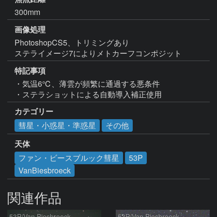
300mm
画像処理
PhotoshopCS5、トリミングあり

ステライメージ7によりメトカーフコンポジット
特記事項
・気温6℃、薄雲が頻繁に通過する悪条件

・ステラショットによる自動導入補正使用
カテゴリー
彗星・小惑星・準惑星
その他
天体
ファン・ビースブルック彗星
53P
VanBiesbroeck
関連作品
53P/Van Biesbroeck
53P/Van Biesbroeck