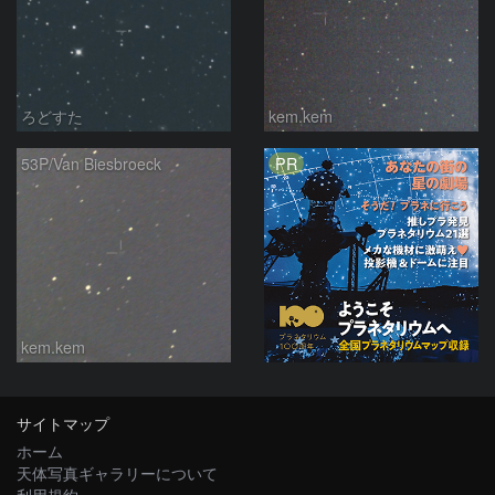
ろどすた
kem.kem
PR
53P/Van Biesbroeck
kem.kem
サイトマップ
ホーム
天体写真ギャラリーについて
利用規約