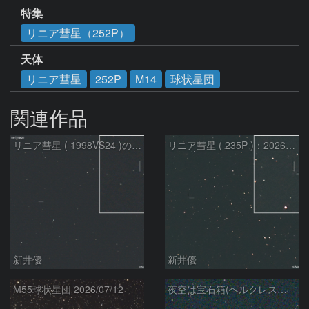
特集
リニア彗星（252P）
天体
リニア彗星
252P
M14
球状星団
関連作品
リニア彗星 ( 1998VS24 )の予報位置：2026/07/27
リニア彗星 ( 235P )：2026/07/09
新井優
新井優
M55球状星団 2026/07/12
夜空は宝石箱(ヘルクレス座 M92) Seestar50