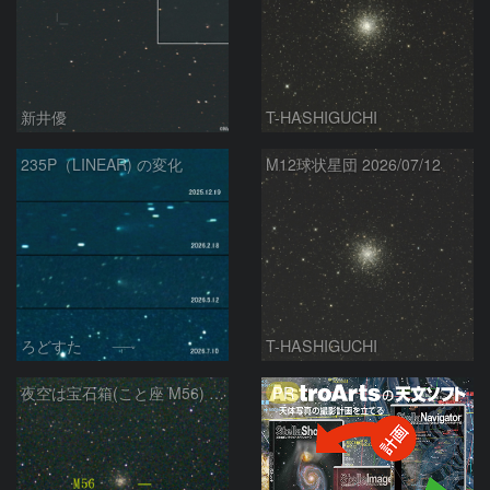
新井優
T-HASHIGUCHI
235P（LINEAR) の変化
M12球状星団 2026/07/12
ろどすた
T-HASHIGUCHI
PR
夜空は宝石箱(こと座 M56) Seestar50