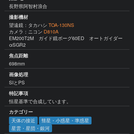
長野県阿智村浪合
撮影機材
望遠鏡：タカハシ
TOA-130NS
カメラ：ニコン
D810A
EM200T2M　ガイド鏡ボーグ60ED　オートガイダー
αSGR2
焦点距離
698mm
画像処理
SIとPS
特記事項
恒星基準で合成しています。
カテゴリー
天体の接近
彗星・小惑星・準惑星
星雲・星団・銀河