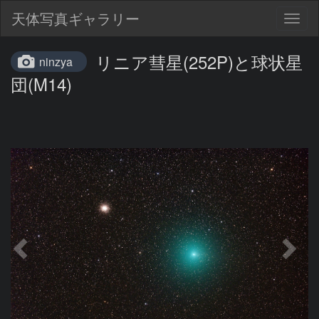
天体写真ギャラリー
Togg
navig
リニア彗星(252P)と球状星
ninzya
団(M14)