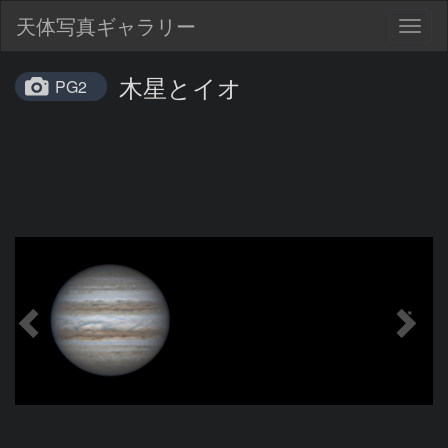
天体写真ギャラリー
Togg
navig
木星とイオ
PG2