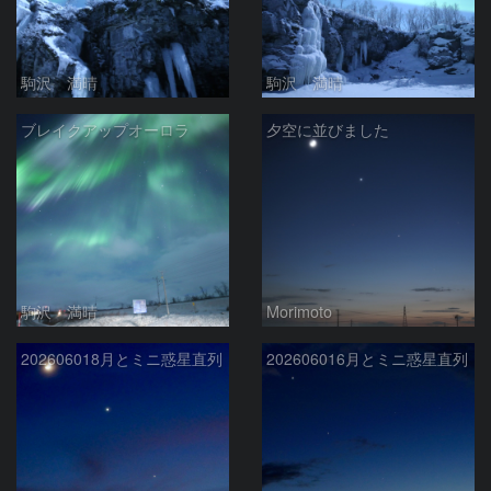
駒沢 満晴
駒沢 満晴
ブレイクアップオーロラ
夕空に並びました
駒沢 満晴
Morimoto
202606018月とミニ惑星直列
202606016月とミニ惑星直列