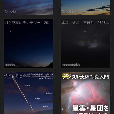
Nozzie
Nozzie
月と惑星のランデブー 2026/06/19
木星 金星 三日月 260618
nardis
momonako
PR
夕空の月と金星・木星・水星の接近 2026/6/18