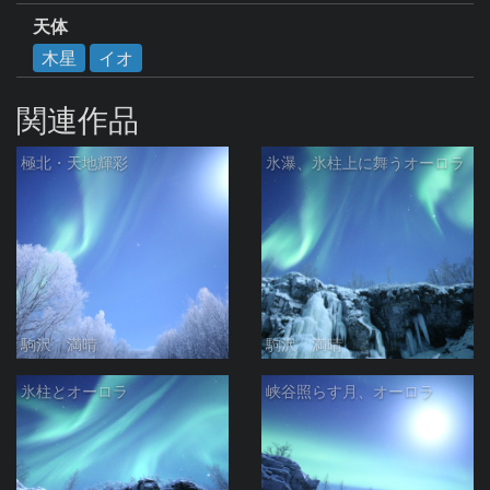
天体
木星
イオ
関連作品
極北・天地輝彩
氷瀑、氷柱上に舞うオーロラ
駒沢 満晴
駒沢 満晴
氷柱とオーロラ
峡谷照らす月、オーロラ