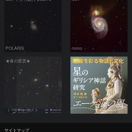
POLARIS
mono
PR
★春の星雲★
（＾０＾）コメト
サイトマップ