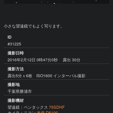
小さな望遠鏡でもよく写ります。
ID
#31225
撮影日時
2016年2月12日 0時47分0秒
露出 30分
撮影方法
露出5分ｘ6枚 ISO1600 インターバル撮影
撮影地
千葉県勝浦市
撮影機材
望遠鏡：ペンタックス
75SDHF
カメラ：ニコン
改造 D5100