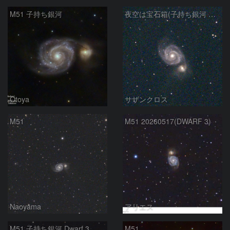
M51 子持ち銀河
夜空は宝石箱(子持ち銀河 M51) Seestar50
Otoya
サザンクロス
M51
M51 20260517(DWARF 3)
Naoyama
アリエス
M51 子持ち銀河 Dwarf 3
M51