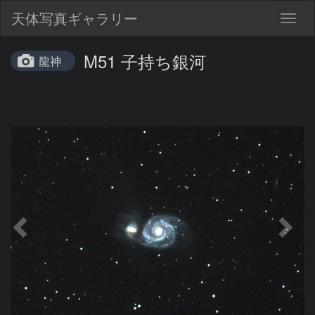
天体写真ギャラリー
Togg
navig
M51 子持ち銀河
龍神