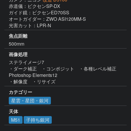
赤道儀：ビクセンSP-DX

ガイド鏡：ビクセンED70SS

オートガイダー：ZWO ASI120MM-S

光害カット：LPR-N
焦点距離
500mm
画像処理
ステライメージ7

・ダーク補正　・コンポジット　・各種レベル補正

Photoshop Elements12

・解像度　・リサイズ
カテゴリー
星雲・星団・銀河
天体
M51
子持ち銀河