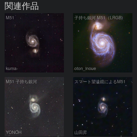
関連作品
M51
子持ち銀河 M51（LRGB)
kuma-
oton_inoue
M51 子持ち銀河
スマート望遠鏡によるM51
YONOH
山田昇