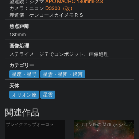
望遠鏡：シグマ
APO MACRO 180mmF2.8
カメラ：ニコン
D3200（改）
赤道儀　ケンコースカイメモＲＳ
焦点距離
180mm
画像処理
ステライメージ７でコンポジット、画像処理
カテゴリー
星座・星野
星雲・星団・銀河
天体
オリオン座
星雲
関連作品
ブレイクアップオーロラ
オリオン座の M78 からバーナードループをまたいで LDN1622あたり