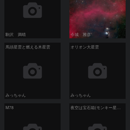
駒沢 満晴
今城 雅彦
馬頭星雲と燃える木星雲
オリオン大星雲
みっちゃん
みっちゃん
M78
夜空は宝石箱(モンキー星雲 NGC2174) Seestar50