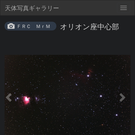
天体写真ギャラリー
Togg
navig
オリオン座中心部
ＦＲＣ ＭｒＭ