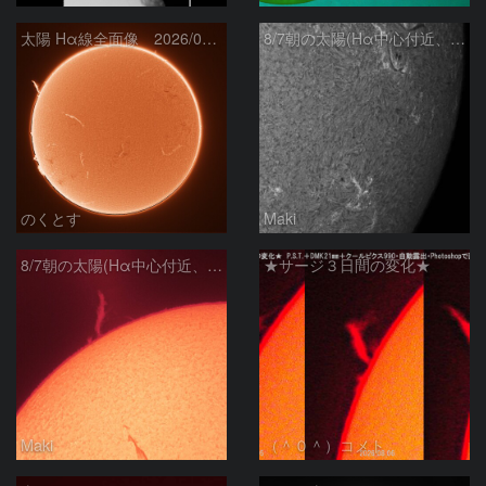
太陽 Hα線全面像 2026/08/07
8/7朝の太陽(Hα中心付近、4498、4502付近)
のくとす
Maki
8/7朝の太陽(Hα中心付近、プロミネンス)
★サージ３日間の変化★
Maki
（＾０＾）コメト