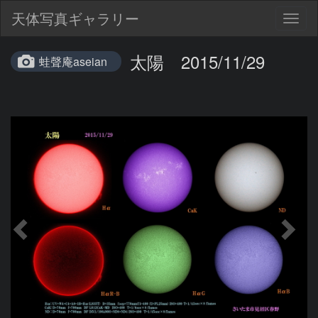
天体写真ギャラリー
Togg
navig
太陽 2015/11/29
蛙聲庵aseian