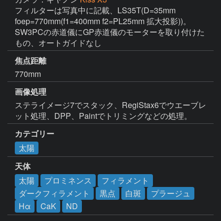
フィルターは写真中に記載、LS35T(D=35mm 
foep=770mm(f1=400mm f2=PL25mm 拡大投影))。
SW3PCの赤道儀にGP赤道儀のモーターを取り付けた
もの、オートガイドなし
焦点距離
770mm
画像処理
ステライメージ7でスタック、RegiStax6でウエーブレ
ット処理、DPP、Paintでトリミングなどの処理。
カテゴリー
太陽
天体
太陽
プロミネンス
フィラメント
ダークフィラメント
黒点
白斑
プラージュ
Hα
CaK
ND