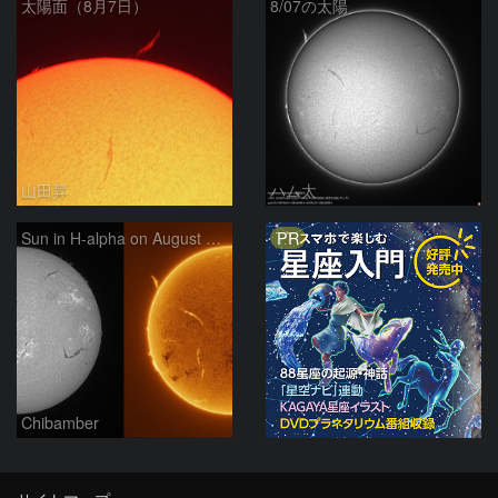
太陽面（8月7日）
8/07の太陽
山田昇
ハム太
PR
Sun in H-alpha on August 7, 2026
Chibamber