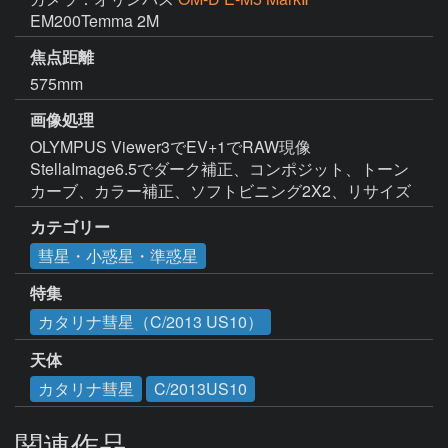
EM200Temma 2M
焦点距離
575mm
画像処理
OLYMPUS Viewer3でEV+1でRAW現像

StellaImage6.5でダーク補正、コンポジット、トーン
カーブ、カラー補正、ソフトビニング2X2、リサイズ
カテゴリー
彗星・小惑星・準惑星
特集
カタリナ彗星（C/2013 US10）
天体
カタリナ彗星
C/2013US10
関連作品