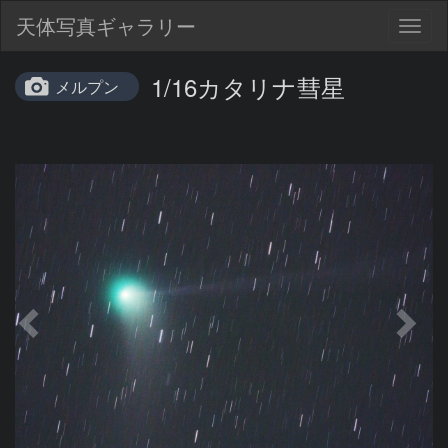
天体写真ギャラリー
Togg
navig
1/16カタリナ彗星
メルプン