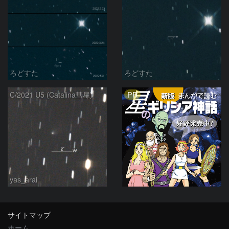
ろどすた
ろどすた
PR
C/2021 U5 (Catalina彗星)
yas_arai
サイトマップ
ホーム