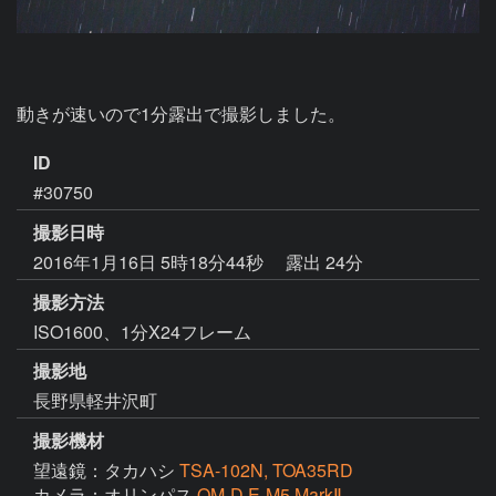
動きが速いので1分露出で撮影しました。
ID
#30750
撮影日時
2016年1月16日 5時18分44秒
露出 24分
撮影方法
ISO1600、1分X24フレーム
撮影地
長野県軽井沢町
撮影機材
望遠鏡：タカハシ
TSA-102N, TOA35RD
カメラ：オリンパス
OM-D E-M5 MarkⅡ