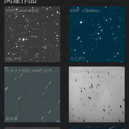
509P/Catalina彗星
509P（Catalina）
yas_arai
ろどすた
カタリナ彗星( 499P )の予報位置：2025/04/27
P/2019 Y3 (Catalina)
新井優
モンドシャルナ