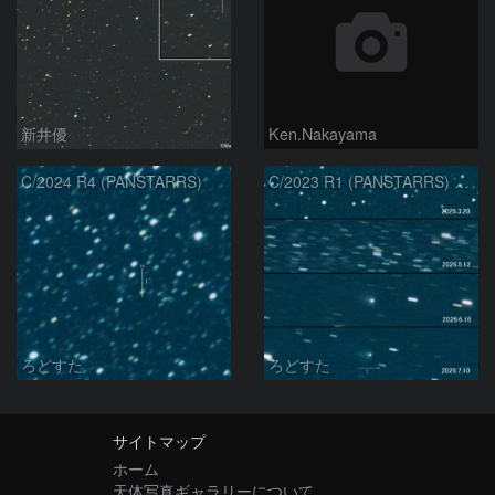
新井優
Ken.Nakayama
C/2024 R4 (PANSTARRS)
C/2023 R1 (PANSTARRS) の変化
ろどすた
ろどすた
サイトマップ
ホーム
天体写真ギャラリーについて