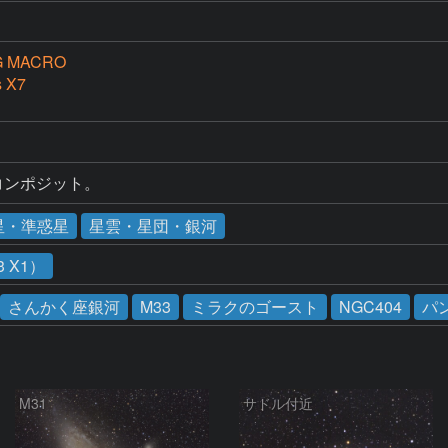
DG MACRO
s X7
コンポジット。
星・準惑星
星雲・星団・銀河
 X1）
さんかく座銀河
M33
ミラクのゴースト
NGC404
パ
M31
サドル付近