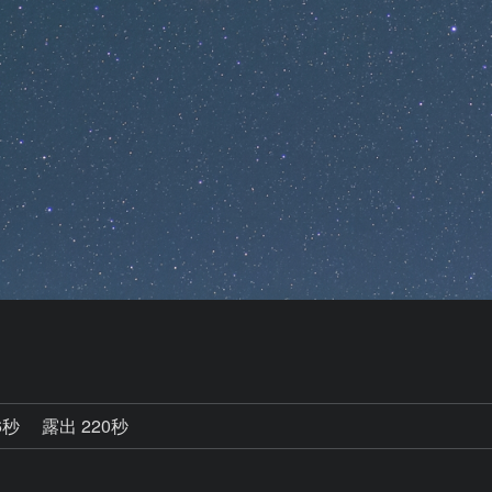
6秒
露出 220秒