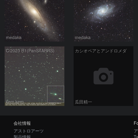
medaka
medaka
C/2023 R1(PanSTARRS)
カシオペアとアンドロメダ
kem.kem
瓜田精一
会社情報
Fo
アストロアーツ
ア
製品情報
Tw