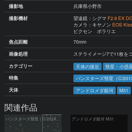
撮影地
兵庫県小野市
撮影機材
望遠鏡：シグマ
F2.8 EX 
カメラ：キヤノン
EOS Kis
ビクセン　ポラリエ
焦点距離
70mm
画像処理
ステライメージ7で11枚を
カテゴリー
天体の接近
彗星・小惑
特集
パンスターズ彗星（C/2013
天体
アンドロメダ銀河
M31
関連作品
パンスターズ彗星 ( C/2024R4 )：2026/07/27
アンドロメダ銀河 M31