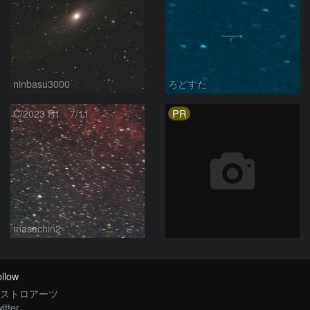
ninbasu3000
ろどすた
PR
C/2023 R1 7/11
masachin2
llow
ストロアーツ
itter