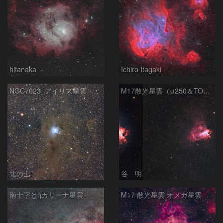
hltanaka
Ichiro Itagaki
NGC7023_アイリス星雲
M17散光星雲（μ250＆TOA130）
北の士
谷 明
南十字とηカリーナ星雲
M17 散光星雲 オメガ星雲