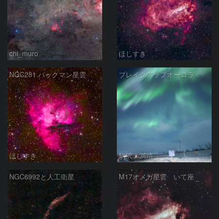
chi_muro
ほしすき
NGC281 パックマン星雲
ブレイクアップオーロラ
ほしすき
駒沢 満晴
NGC6992と人工衛星
M17オメガ星雲 いて座