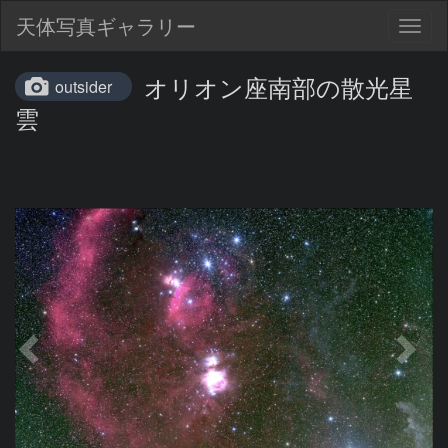
天体写真ギャラリー
Togg
navig
オリオン座南部の散光星
outsider
雲