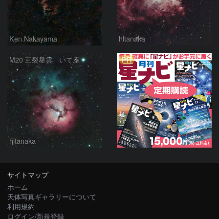
Ken.Nakayama
hltanaka
PR
M20 三裂星雲 いて座
hltanaka
サイトマップ
ホーム
天体写真ギャラリーについて
利用規約
ログイン/新規登録