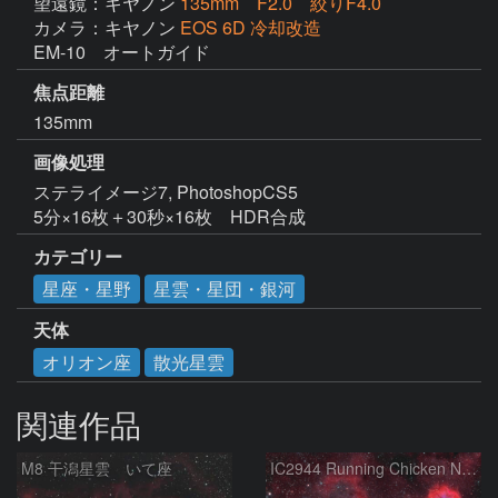
望遠鏡：キヤノン
135mm F2.0 絞りF4.0
カメラ：キヤノン
EOS 6D 冷却改造
EM-10　オートガイド
焦点距離
135mm
画像処理
ステライメージ7, PhotoshopCS5

5分×16枚＋30秒×16枚　HDR合成
カテゴリー
星座・星野
星雲・星団・銀河
天体
オリオン座
散光星雲
関連作品
M8 干潟星雲 いて座
IC2944 Running Chicken Nebula