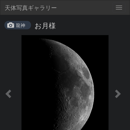
天体写真ギャラリー
Togg
navig
お月様
龍神