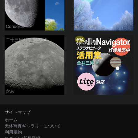
Condor57
駒沢 満晴
PR
二十三日月(月齢21.4)
かあ
サイトマップ
ホーム
天体写真ギャラリーについて
利用規約
ログイン/新規登録