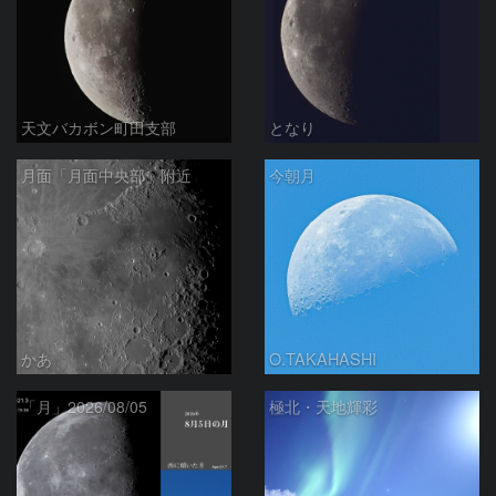
天文バカボン町田支部
となり
月面「月面中央部」附近
今朝月
かあ
O.TAKAHASHI
「月」2026/08/05
極北・天地輝彩