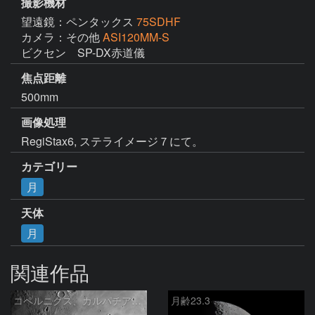
撮影機材
望遠鏡：ペンタックス
75SDHF
カメラ：その他
ASI120MM-S
ビクセン　SP-DX赤道儀
焦点距離
500mm
画像処理
RegiStax6, ステライメージ７にて。
カテゴリー
月
天体
月
関連作品
コペルニクス、カルパチア山脈付近
月齢23.3