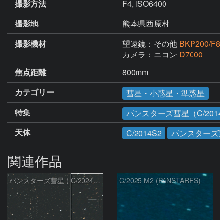
撮影方法
F4, ISO6400
撮影地
熊本県西原村
撮影機材
望遠鏡：その他
BKP200/F8
カメラ：ニコン
D7000
焦点距離
800mm
カテゴリー
彗星・小惑星・準惑星
特集
パンスターズ彗星（C/2014
天体
C/2014S2
パンスターズ
関連作品
パンスターズ彗星 ( C/2024R4 )：2026/07/27
C/2025 M2 (PANSTARRS)