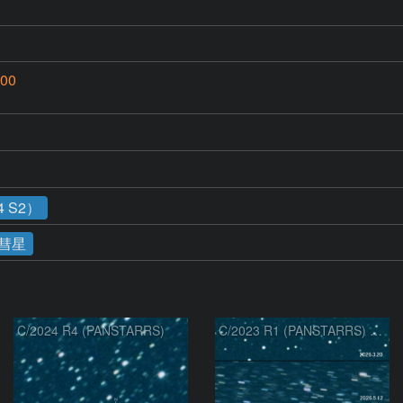
00
 S2）
彗星
C/2024 R4 (PANSTARRS)
C/2023 R1 (PANSTARRS) の変化