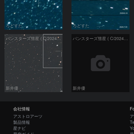
ろどすた
ろどすた
パンスターズ彗星 ( C/2024R4 )：2026/06/28
パンスターズ彗星 ( C/2024G4 )の予報位置：2026/06/23
新井優
新井優
会社情報
Fo
アストロアーツ
ア
製品情報
Tw
星ナビ
Y
星空ガイド
星