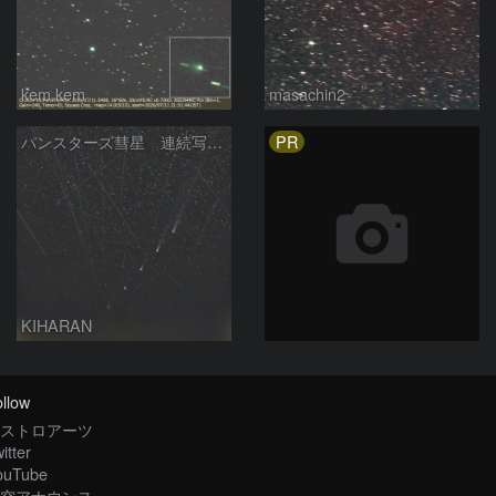
kem.kem
masachin2
PR
パンスターズ彗星 連続写真 再処理
KIHARAN
llow
ストロアーツ
itter
ouTube
空アナウンス