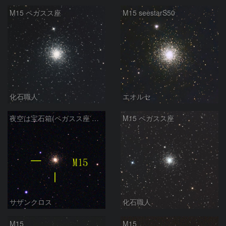
M15 ペガスス座
M15 seestarS50
化石職人
エオルセ
夜空は宝石箱(ペガスス座 M15) Seestar50
M15 ペガスス座
サザンクロス
化石職人
M15
M15