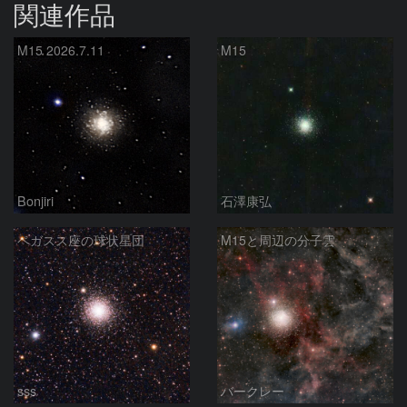
関連作品
M15 2026.7.11
M15
Bonjiri
石澤康弘
ペガスス座の球状星団
M15と周辺の分子雲
sss
バークレー