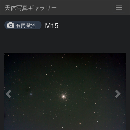
天体写真ギャラリー
Togg
navig
M15
有賀 敬治