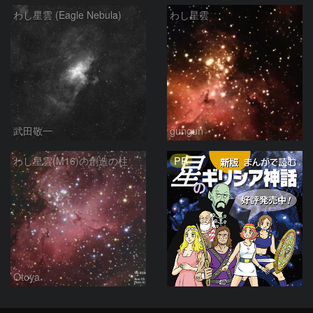
わし星雲 (Eagle Nebula)
わし星雲
武田敬一
gungun
PR
わし星雲(M16)の創造の柱
Otoya