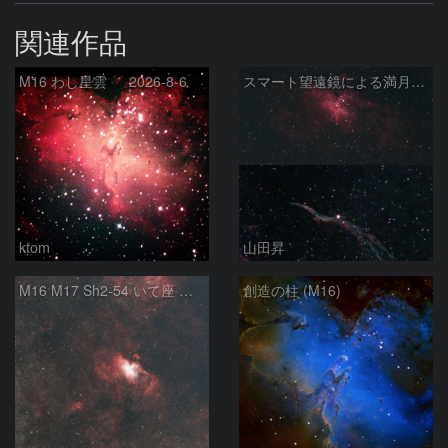
関連作品
M16 わし星雲 2026-8-6
スマート望遠鏡による満月下の星雲（M16,NGC6960）
ktom
山田昇
M16 M17 Sh2-54 いて座 へび座
創造の柱 (M16)