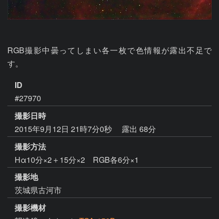
RGB撮影中曇ってしまい各一枚で色情報が露出不足で
す。
ID
#27970
撮影日時
2015年9月12日 21時7分0秒
露出 68分
撮影方法
Hα10分×2＋15分×2 RGB各6分×1
撮影地
茨城県古河市
撮影機材