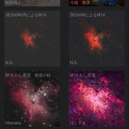
化石職人
今城 雅彦
SE200NCRによるM16
SE200NによるM16
N.S.
N.S.
M16 わし星雲 創造の柱 へび座
M16 わし星雲
hltanaka
ほしすき