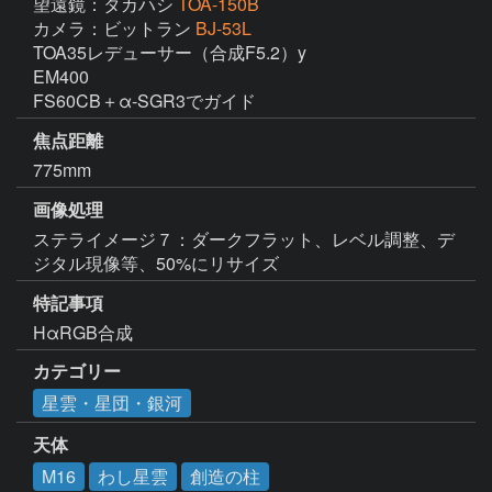
望遠鏡：タカハシ
TOA-150B
カメラ：ビットラン
BJ-53L
TOA35レデューサー（合成F5.2）y

EM400

FS60CB＋α‐SGR3でガイド
焦点距離
775mm
画像処理
ステライメージ７：ダークフラット、レベル調整、デ
ジタル現像等、50%にリサイズ
特記事項
HαRGB合成
カテゴリー
星雲・星団・銀河
天体
M16
わし星雲
創造の柱