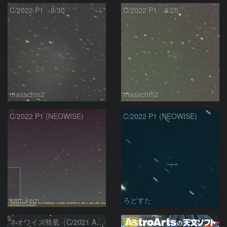
C/2022 P1 9/30
C/2022 P1 9/25
masachin2
masachin2
C/2022 P1 (NEOWISE)
C/2022 P1 (NEOWISE)
kem.kem
ろどすた
PR
ネオワイズ彗星（C/2021 A7） : 2022/04/07