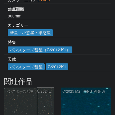
焦点距離
800mm
カテゴリー
彗星・小惑星・準惑星
特集
パンスターズ彗星（C/2012 K1）
天体
パンスターズ彗星
C/2012K1
関連作品
パンスターズ彗星 ( C/2024R4 )：2026/07/27
C/2025 M2 (PANSTARRS)