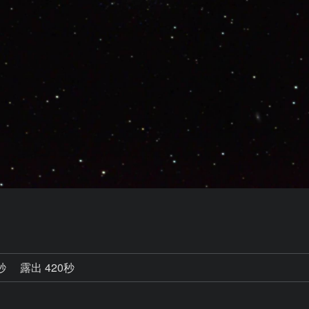
7秒
露出 420秒