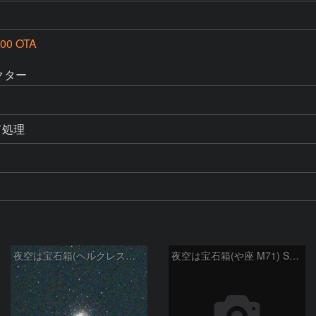
00 OTA
レクター
て処理
夜空は宝石箱(ヘルクレス座 M92) Seestar50
夜空は宝石箱(や座 M71) Seestar50