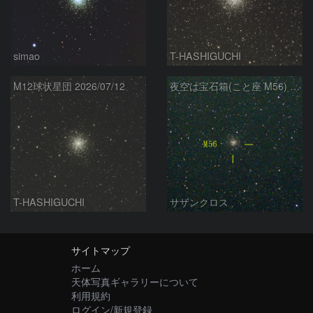
simao
T-HASHIGUCHI
M12球状星団 2026/07/12
夜空は宝石箱(こと座 M56) Seestar50
T-HASHIGUCHI
サザンクロス
サイトマップ
ホーム
天体写真ギャラリーについて
利用規約
ログイン/新規登録