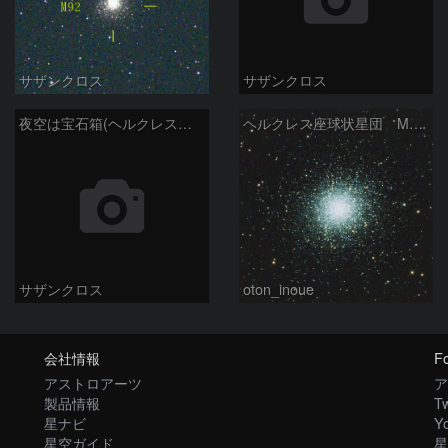
サザンクロス
サザンクロス
夜空は宝石箱(ヘルクレス座 M13) Seestar50
ヘルクレス座球状星団 M１３（RGB合成）
サザンクロス
oton_inoue
会社情報
Fo
アストロアーツ
ア
製品情報
Tw
星ナビ
Y
星空ガイド
星