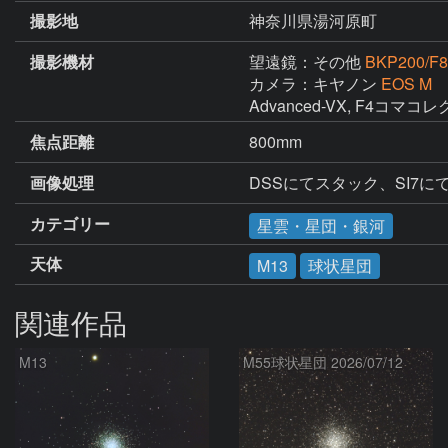
撮影地
神奈川県湯河原町
撮影機材
望遠鏡：その他
BKP200/F8
カメラ：キヤノン
EOS M
Advanced-VX, F4コマコ
焦点距離
800mm
画像処理
DSSにてスタック、SI7に
カテゴリー
星雲・星団・銀河
天体
M13
球状星団
関連作品
M13
M55球状星団 2026/07/12