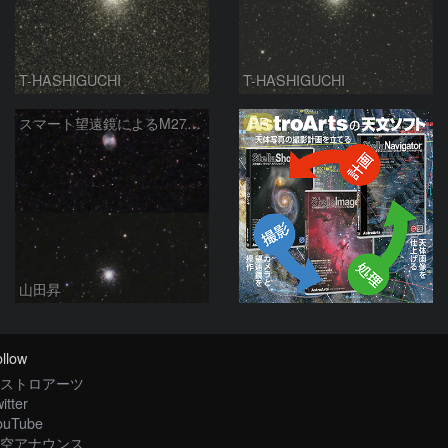
T-HASHIGUCHI
T-HASHIGUCHI
PR
スマート望遠鏡によるM27とM13
山田昇
llow
ストロアーツ
itter
ouTube
空アナウンス