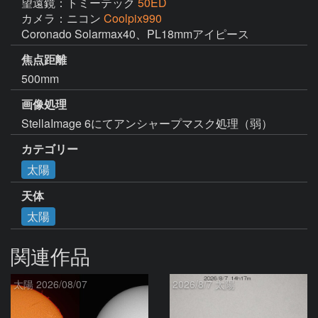
望遠鏡：トミーテック
50ED
カメラ：ニコン
Coolpix990
Coronado Solarmax40、PL18mmアイピース
焦点距離
500mm
画像処理
StellaImage 6にてアンシャープマスク処理（弱）
カテゴリー
太陽
天体
太陽
関連作品
太陽 2026/08/07
2026/8/7 太陽