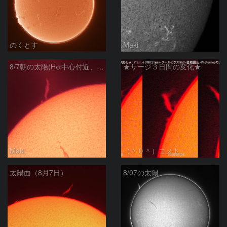
のくとす
Maki
8/7朝の太陽(Hα中心付近、プロミネンス)
★サージ３日間の変化★
Maki
（＾０＾）コメト
太陽面（8月7日）
8/07の太陽