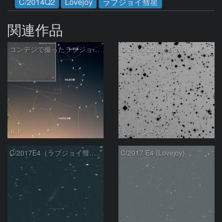
C/2014Q2
Lovejoy
ラブジョイ彗星
関連作品
コンデジで撮ったラブジョイ彗星（3）
C/2014 Q2/Lovejoy ?
ＫＦ
モンドシャルナ
C/2017E4（ラブジョイ彗星）
C/2017 E4 (Lovejoy)