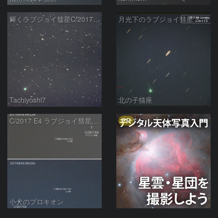
輝くラブジョイ彗星C/2017E4
月光下のラブジョイ彗星 2017E4 Lovejoy
Tachiyoshi7
北の子猫座
PR
C/2017 E4 ラブジョイ彗星の動き
小犬のプロキオン