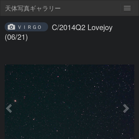
天体写真ギャラリー
Togg
navig
C/2014Q2 Lovejoy
ＶＩＲＧＯ
(06/21)