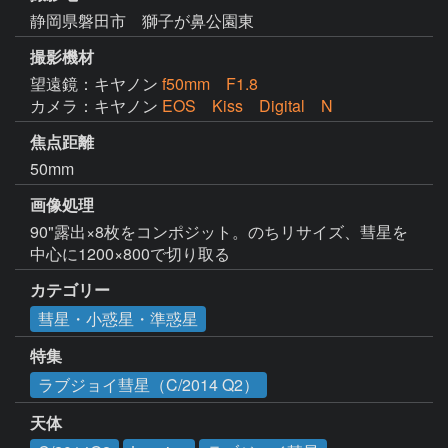
静岡県磐田市 獅子が鼻公園東
撮影機材
望遠鏡：キヤノン
f50mm F1.8
カメラ：キヤノン
EOS Kiss Digital N
焦点距離
50mm
画像処理
90"露出×8枚をコンポジット。のちリサイズ、彗星を
中心に1200×800で切り取る
カテゴリー
彗星・小惑星・準惑星
特集
ラブジョイ彗星（C/2014 Q2）
天体