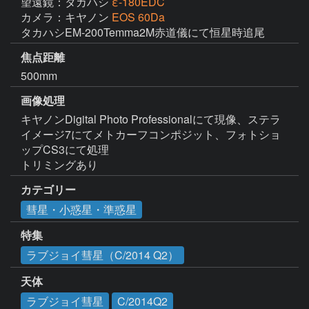
望遠鏡：タカハシ
ε-180EDC
カメラ：キヤノン
EOS 60Da
タカハシEM-200Temma2M赤道儀にて恒星時追尾
焦点距離
500mm
画像処理
キヤノンDigital Photo Professionalにて現像、ステラ
イメージ7にてメトカーフコンポジット、フォトショ
ップCS3にて処理 

トリミングあり
カテゴリー
彗星・小惑星・準惑星
特集
ラブジョイ彗星（C/2014 Q2）
天体
ラブジョイ彗星
C/2014Q2