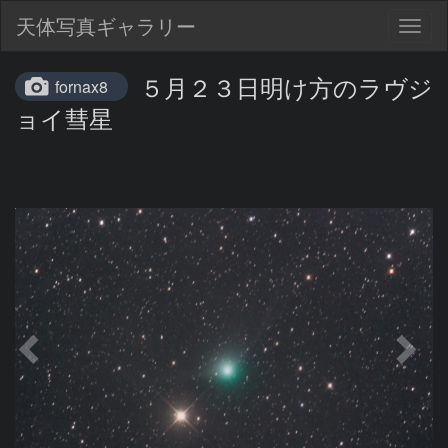
天体写真ギャラリー
Togg
navig
５月２３日明け方のラヴジ
fornax8
ョイ彗星