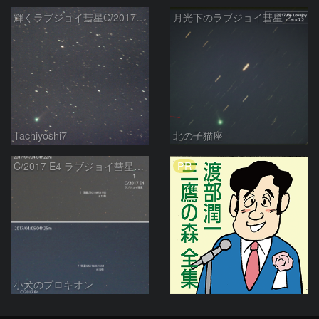
輝くラブジョイ彗星C/2017E4
月光下のラブジョイ彗星 2017E4 Lovejoy
Tachiyoshi7
北の子猫座
PR
C/2017 E4 ラブジョイ彗星の動き
小犬のプロキオン