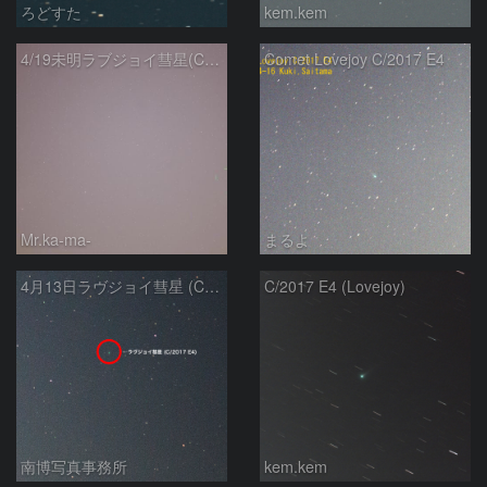
ろどすた
kem.kem
4/19未明ラブジョイ彗星(C/2017E4)とM31
Comet Lovejoy C/2017 E4
Mr.ka-ma-
まるよ
4月13日ラヴジョイ彗星 (C/2017 E4)
C/2017 E4 (Lovejoy)
南博写真事務所
kem.kem