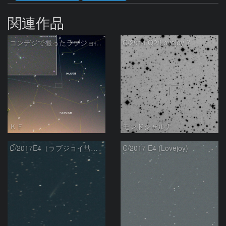
関連作品
コンデジで撮ったラブジョイ彗星（3）
C/2014 Q2/Lovejoy ?
ＫＦ
モンドシャルナ
C/2017E4（ラブジョイ彗星）
C/2017 E4 (Lovejoy)