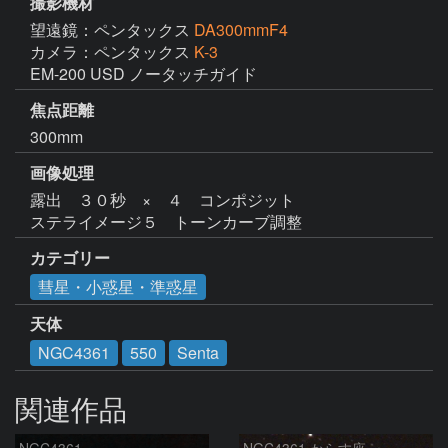
撮影機材
望遠鏡：ペンタックス
DA300mmF4
カメラ：ペンタックス
K-3
EM-200 USD ノータッチガイド
焦点距離
300mm
画像処理
露出　３０秒　×　４　コンポジット

ステライメージ５　トーンカーブ調整
カテゴリー
彗星・小惑星・準惑星
天体
NGC4361
550
Senta
関連作品