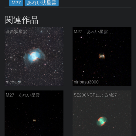
M27
あれい状星雲
関連作品
亜鈴状星雲
M27 あれい星雲
medaka
ninbasu3000
M27 あれい星雲
SE200NCRによるM27