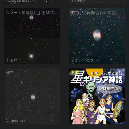
スマート望遠鏡によるM27とM13
夜空は宝石箱(あれい星雲 M27) Seestar50
山田昇
サザンクロス
PR
M27
Naoyama