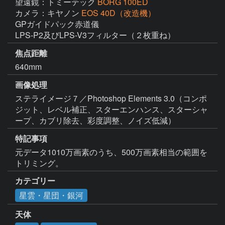
望遠鏡：トミーテック
BORG 100ED
カメラ：キヤノン
EOS 40D（改造機）
GPガイドパック赤道儀

焦点距離
640mm
画像処理
ステライメージ７／Photoshop Elements 3.0（コンポ
ジット、レベル補正、スターエンハンス、スターシャ
ープ、カブリ除去、彩度調整、ノイズ低減）
特記事項
元データ1010万画素のうち、500万画素相当の範囲を
トリミング。
カテゴリー
星雲・星団・銀河
天体