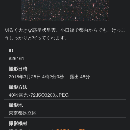
明るく大きな惑星状星雲。小口径で都内からでも、けっこ
うしっかりと写ってくれます。
ID
#26161
撮影日時
2015年3月25日 4時2分0秒
露出 48分
撮影方法
40秒露光×72,ISO3200,JPEG
撮影地
東京都足立区
撮影機材