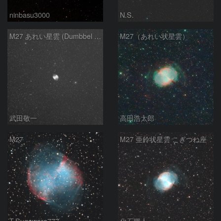
ninbasu3000
N.S.
M27 あれい星雲 (Dumbbel Nebura/Apple Core Nebula)
M27（あれい状星雲）
武田敬一
高田浩太郎
M27
M27 亜鈴状星雲 こぎつね座
T.Sugawara777
化石職人