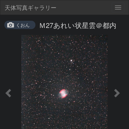
天体写真ギャラリー
Togg
navig
Ｍ27あれい状星雲＠都内
くおん