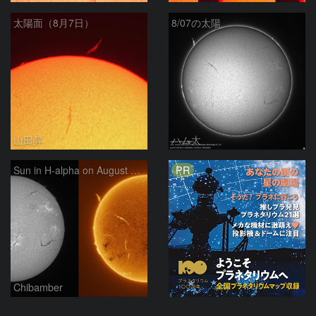
太陽面（8月7日）
8/07の太陽
山田昇
ハム太
PR
Sun in H-alpha on August 7, 2026
Chibamber