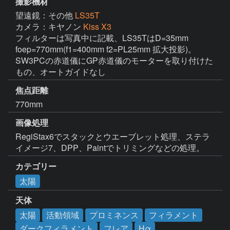
撮影機材
望遠鏡：その他
LS35T
カメラ：キヤノン
Kiss X3
フィルターは写真中に記載、LS35TはD=35mm 
foep=770mm(f1=400mm f2=PL25mm 拡大投影)。
SW3PCの赤道儀にGP赤道儀のモーターを取り付けた
もの、オートガイドなし
焦点距離
770mm
画像処理
RegiStax6でスタックとウエーブレット処理、ステラ
イメージ7、DPP、Paintでトリミングなどの処理。
カテゴリー
太陽
天体
太陽
活動領域
プロミネンス
フィラメント
ダークフィラメント
フレア
Hα