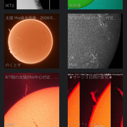
IKT2
新井優
太陽 Hα線全面像 2026/08/07
8/7朝の太陽(Hα中心付近、4498、4502付近)
のくとす
Maki
8/7朝の太陽(Hα中心付近、プロミネンス)
★サージ３日間の変化★
Maki
（＾０＾）コメト