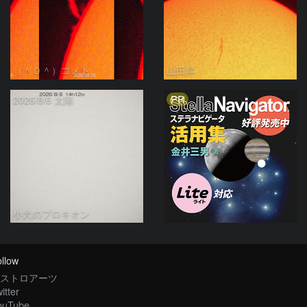
（＾０＾）コメト
山田昇
PR
2026/8/6 太陽
小犬のプロキオン
llow
ストロアーツ
itter
ouTube