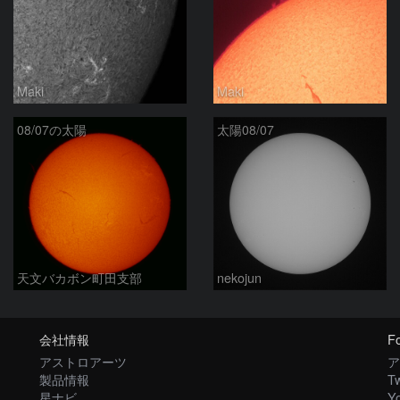
Maki
Maki
08/07の太陽
太陽08/07
天文バカボン町田支部
nekojun
会社情報
Fo
アストロアーツ
ア
製品情報
Tw
星ナビ
Y