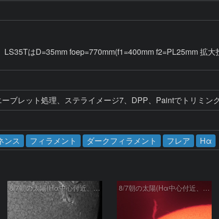
5TはD=35mm foep=770mm(f1=400mm f2=PL25
とウエーブレット処理、ステライメージ7、DPP、Paintでトリミ
ネンス
フィラメント
ダークフィラメント
フレア
Hα
8/7朝の太陽(Hα中心付近、4498、4502付近)
8/7朝の太陽(Hα中心付近、プロミネンス)