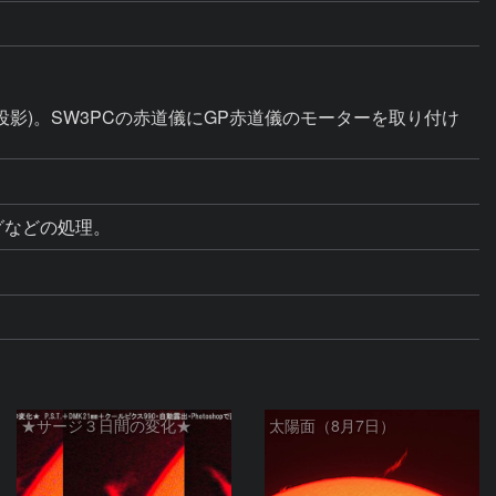
mm 拡大投影)。SW3PCの赤道儀にGP赤道儀のモーターを取り付け
ングなどの処理。
★サージ３日間の変化★
太陽面（8月7日）