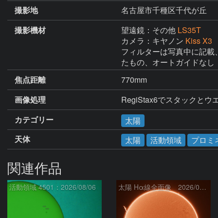
撮影地
名古屋市千種区千代が丘
撮影機材
望遠鏡：その他
LS35T
カメラ：キヤノン
Kiss X3
フィルターは写真中に記載、LS3
たもの、オートガイドなし
焦点距離
770mm
画像処理
RegiStax6でスタック
カテゴリー
太陽
天体
太陽
活動領域
プロミ
関連作品
活動領域 4501：2026/08/06
太陽 Hα線全面像 2026/08/07