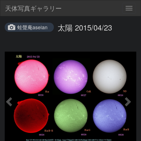
天体写真ギャラリー
Togg
navig
太陽 2015/04/23
蛙聲庵aseian