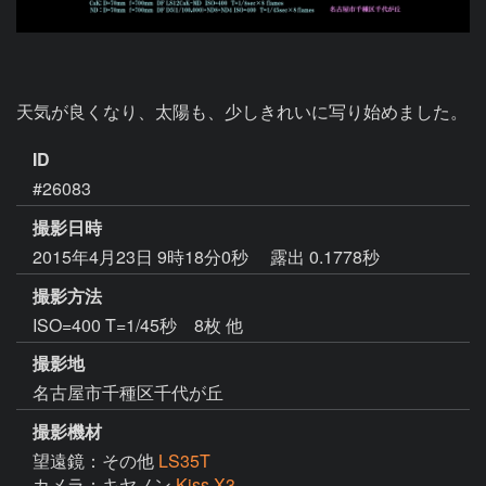
天気が良くなり、太陽も、少しきれいに写り始めました。
ID
#26083
撮影日時
2015年4月23日 9時18分0秒
露出 0.1778秒
撮影方法
ISO=400 T=1/45秒 8枚 他
撮影地
名古屋市千種区千代が丘
撮影機材
望遠鏡：その他
LS35T
カメラ：キヤノン
Kiss X3