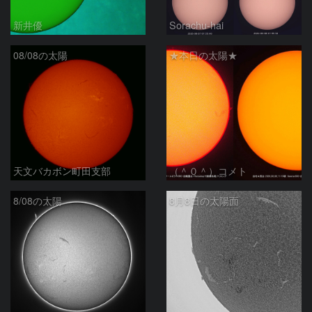
新井優
Sorachu-hai
08/08の太陽
★本日の太陽★
天文バカボン町田支部
（＾０＾）コメト
8/08の太陽
8月8日の太陽面