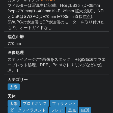
フィルターは写真中に記載、HαはLS35T(D=35mm 
foep=770mm(f1=400mm f2=PL25mm 拡大投影))、ND
とCaKはSW3PC(D=70mm f=700mm 直接焦点)。
SW3PCの赤道儀にGP赤道儀のモーターを取り付けた
もの、オートガイドなし
焦点距離
770mm
画像処理
ステライメージ7で画像をスタック、RegiStax6でウエ
ーブレット処理、DPP、Paintでトリミングなどの処
理。ｆ
カテゴリー
太陽
天体
太陽
プロミネンス
フィラメント
ダークフィラメント
フレア
黒点
白斑