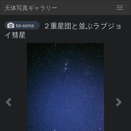
天体写真ギャラリー
Togg
navig
２重星団と並ぶラブジョ
bs-soma
イ彗星