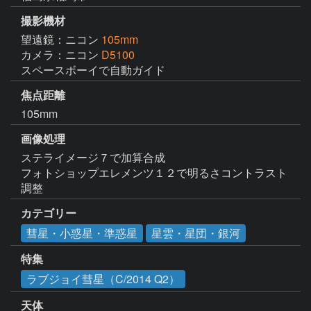
撮影機材
望遠鏡：ニコン
105mm
カメラ：ニコン
D5100
スペースボーイで自動ガイド
焦点距離
105mm
画像処理
ステライメージ７で加算合成

フォトショップエレメンツ１２で明るさコントラスト
カテゴリー
彗星・小惑星・準惑星
星雲・星団・銀河
特集
ラブジョイ彗星（C/2014 Q2）
天体