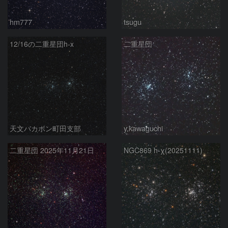
hm777
tsugu
12/16の二重星団h-x
二重星団
天文バカボン町田支部
y.kawaguchi
二重星団 2025年11月21日
NGC869 h-χ(20251111)