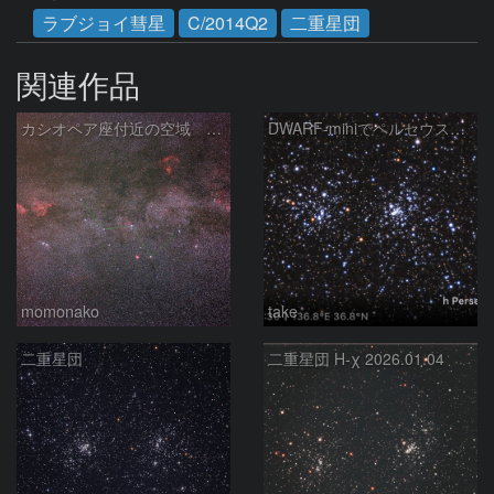
ラブジョイ彗星
C/2014Q2
二重星団
関連作品
カシオペア座付近の空域 260720
DWARF-miniでペルセウス座の二重星団
momonako
take
二重星団
二重星団 H-χ 2026.01.04