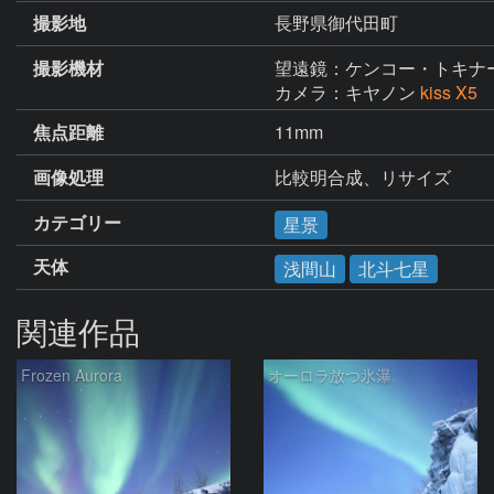
撮影地
長野県御代田町
撮影機材
望遠鏡：ケンコー・トキナ
カメラ：キヤノン
kiss X5
焦点距離
11mm
画像処理
比較明合成、リサイズ
カテゴリー
星景
天体
浅間山
北斗七星
関連作品
Frozen Aurora
オーロラ放つ氷瀑