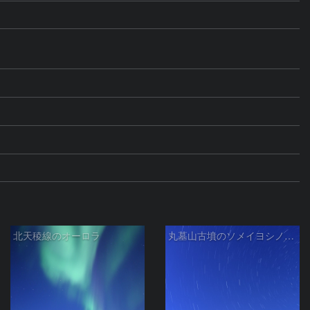
北天稜線のオーロラ
丸墓山古墳のソメイヨシノと北斗七星