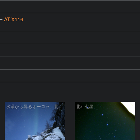
ー
AT-X116
氷瀑から昇るオーロラ、北斗七星
北斗七星