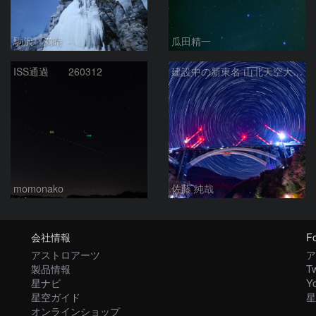
駒沢 満晴
瓜田精一
ISS通過 260312
建設中の新東名 山北天空大橋と北天の日周運動
momonako
佐藤 純哉
会社情報
Fo
アストロアーツ
ア
製品情報
Tw
星ナビ
Y
星空ガイド
星
オンラインショップ