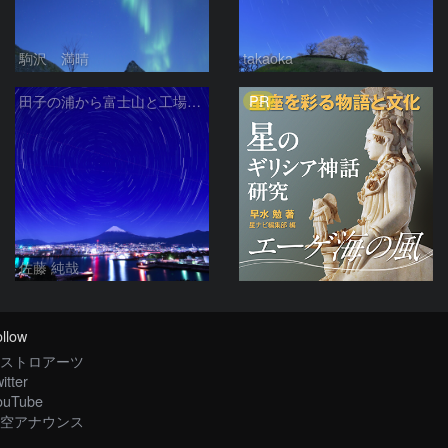
駒沢 満晴
takaoka
PR
田子の浦から富士山と工場夜景と北天の日周運動 静岡県富士市
佐藤 純哉
llow
ストロアーツ
itter
ouTube
空アナウンス