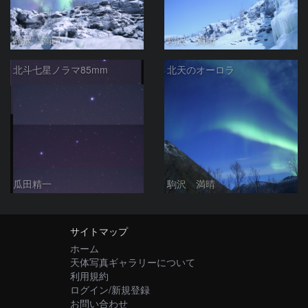
駒沢 満晴
駒沢 満晴
北斗七星ノラマ85mm
北天のオーロラ
瓜田精一
駒沢 満晴
サイトマップ
ホーム
天体写真ギャラリーについて
利用規約
ログイン/新規登録
お問い合わせ