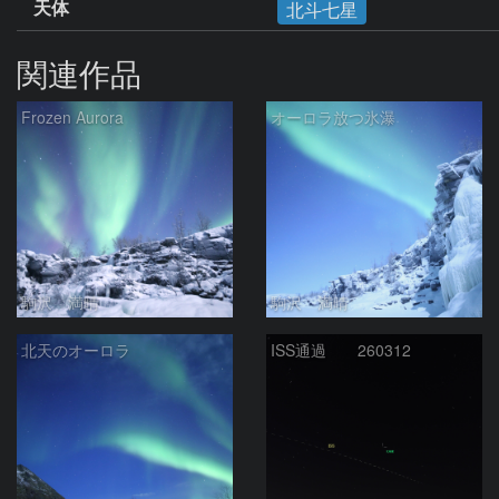
天体
北斗七星
関連作品
Frozen Aurora
オーロラ放つ氷瀑
駒沢 満晴
駒沢 満晴
北天のオーロラ
ISS通過 260312