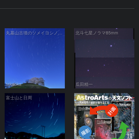
丸墓山古墳のソメイヨシノと北斗七星
北斗七星ノラマ85mm
takaoka
瓜田精一
PR
富士山と日周