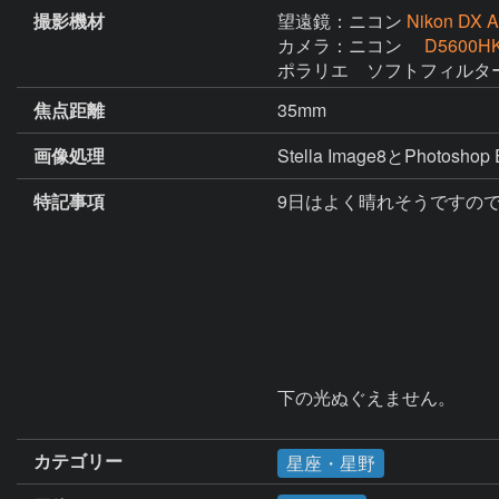
撮影機材
望遠鏡：ニコン
Nikon DX 
カメラ：ニコン
D5600H
ポラリエ　ソフトフィルタ
焦点距離
35mm
画像処理
Stella Image8とPhotosho
特記事項
9日はよく晴れそうですので
下の光ぬぐえません。

カテゴリー
星座・星野