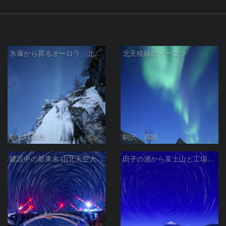
氷瀑から昇るオーロラ、北斗七星
北天稜線のオーロラ
駒沢 満晴
駒沢 満晴
建設中の新東名 山北天空大橋と北天の日周運動
田子の浦から富士山と工場夜景と北天の日周運動 静岡県富士市