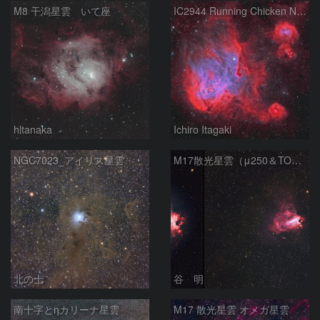
M8 干潟星雲 いて座
IC2944 Running Chicken Nebula
hltanaka
Ichiro Itagaki
NGC7023_アイリス星雲
M17散光星雲（μ250＆TOA130）
北の士
谷 明
南十字とηカリーナ星雲
M17 散光星雲 オメガ星雲