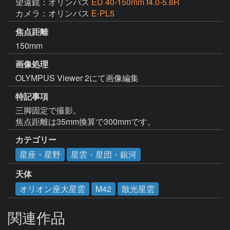
望遠鏡：オリンパス
ED 40-150mm f4.0-5.6R
カメラ：オリンパス
E-PL5
焦点距離
150mm
画像処理
OLYMPUS Viewer 2にて画像編集
特記事項
三脚固定で撮影。

焦点距離は35mm換算で300mmです。
カテゴリー
星座・星野
星雲・星団・銀河
天体
オリオン座大星雲
M42
散光星雲
関連作品