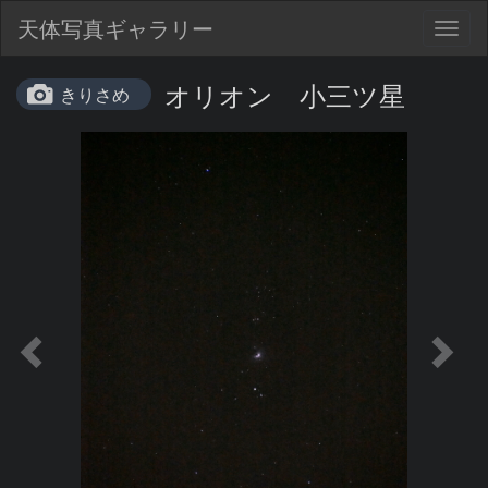
天体写真ギャラリー
Togg
navig
オリオン 小三ツ星
きりさめ