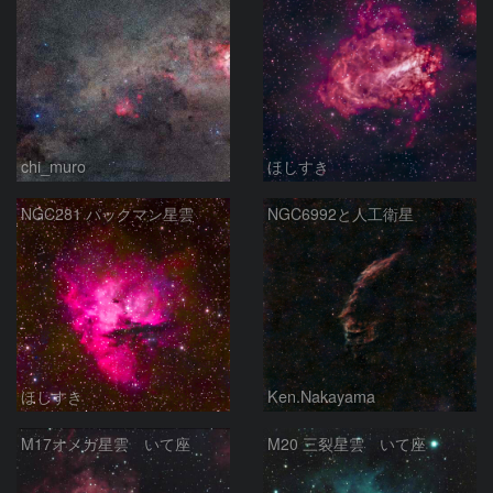
chi_muro
ほしすき
NGC281 パックマン星雲
NGC6992と人工衛星
ほしすき
Ken.Nakayama
M17オメガ星雲 いて座
M20 三裂星雲 いて座