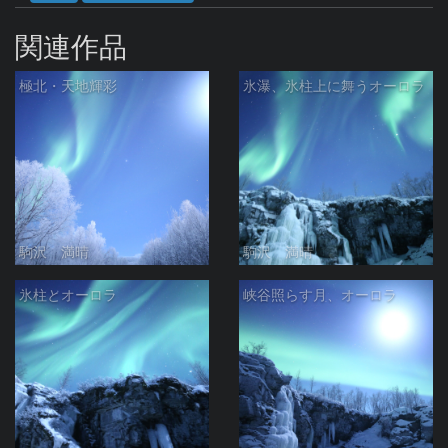
関連作品
極北・天地輝彩
氷瀑、氷柱上に舞うオーロラ
駒沢 満晴
駒沢 満晴
氷柱とオーロラ
峡谷照らす月、オーロラ