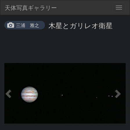
天体写真ギャラリー
Togg
navig
木星とガリレオ衛星
三浦 雅之