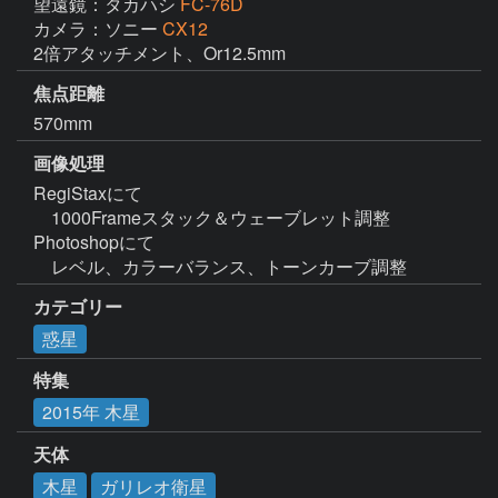
望遠鏡：タカハシ
FC-76D
カメラ：ソニー
CX12
2倍アタッチメント、Or12.5mm
焦点距離
570mm
画像処理
RegiStaxにて

　1000Frameスタック＆ウェーブレット調整

Photoshopにて

　レベル、カラーバランス、トーンカーブ調整
カテゴリー
惑星
特集
2015年 木星
天体
木星
ガリレオ衛星