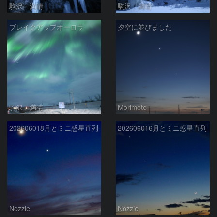
駒沢 満晴
駒沢 満晴
ブレイクアップオーロラ
夕空に並びました
駒沢 満晴
Morimoto
202606018月とミニ惑星直列
202606016月とミニ惑星直列
Nozzie
Nozzie