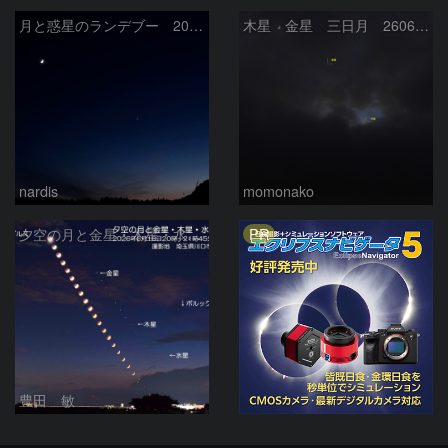
月と惑星のランデブー 2026/06/19
木星 金星 三日月 260618
nardis
momonako
PR
夕空の月と金星・木星・水星の接近 2026/6/18
豊田 敏