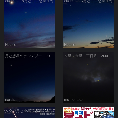
202606018月とミニ惑星直列
202606016月とミニ惑星直列
Nozzie
Nozzie
月と惑星のランデブー 2026/06/19
木星 金星 三日月 260618
nardis
momonako
PR
夕空の月と金星・木星・水星の接近 2026/6/18