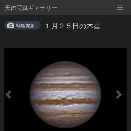
天体写真ギャラリー
Togg
navig
１月２５日の木星
鶴亀虎象