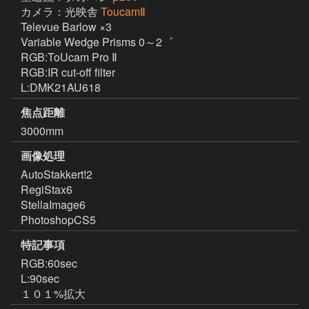
カメラ：光映舎
ToucamⅡ
Televue Barlow ×3

Variable Wedge Prisms 0～2゜

RGB:ToUcam Pro Ⅱ

RGB:IR cut-off filter

L:DMK21AU618
焦点距離
3000mm
画像処理
AutoStakkert!2

RegiStax6

StellaImage6

PhotoshopCS5
特記事項
RGB:60sec

L:90sec

１０１%拡大