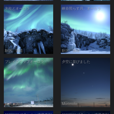
氷柱とオーロラ
峡谷照らす月、オーロラ
駒沢 満晴
駒沢 満晴
ブレイクアップオーロラ
夕空に並びました
駒沢 満晴
Morimoto