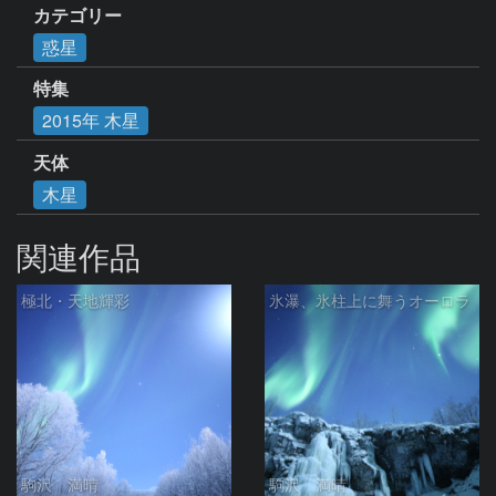
カテゴリー
惑星
特集
2015年 木星
天体
木星
関連作品
極北・天地輝彩
氷瀑、氷柱上に舞うオーロラ
駒沢 満晴
駒沢 満晴