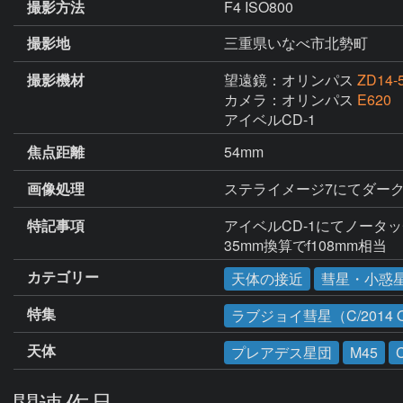
撮影方法
F4 ISO800
撮影地
三重県いなべ市北勢町
撮影機材
望遠鏡：オリンパス
ZD14-5
カメラ：オリンパス
E620
アイベルCD-1
焦点距離
54mm
画像処理
ステライメージ7にてダー
特記事項
アイベルCD-1にてノータッ
35mm換算でf108mm相当
カテゴリー
天体の接近
彗星・小惑
特集
ラブジョイ彗星（C/2014 
天体
プレアデス星団
M45
関連作品