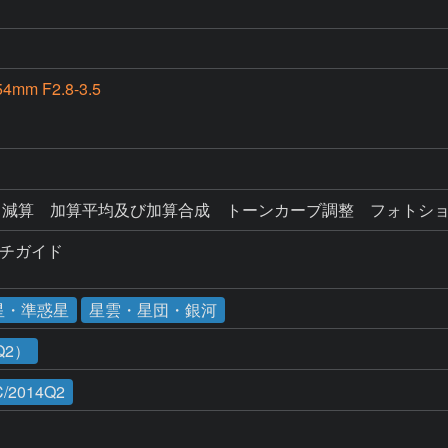
4mm F2.8-3.5
ク減算　加算平均及び加算合成　トーンカーブ調整　フォトショ
チガイド

星・準惑星
星雲・星団・銀河
Q2）
C/2014Q2