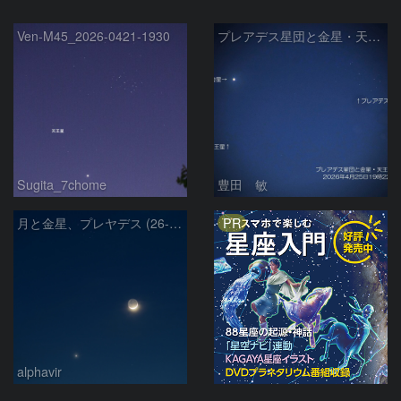
Ven-M45_2026-0421-1930
プレアデス星団と金星・天王星の接近 2026/4/25
Sugita_7chome
豊田 敏
PR
月と金星、プレヤデス (26-04-19)
alphavir