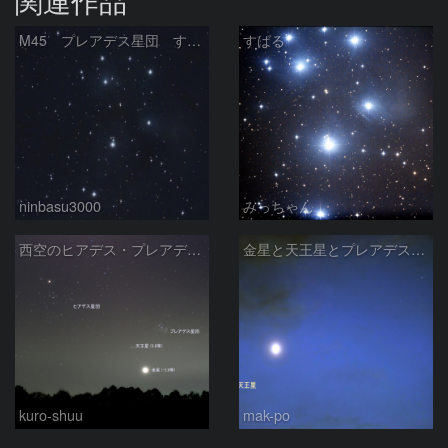
M45 プレアデス星団 すばる
すばる
ninbasu3000
みっちゃん
西空のヒアデス・プレアデス星団と金星(-3.9等)・天王星(5.8等) (2026/04/21)
金星と天王星とプレアデス星団の接近
kuro-shuu
mak-po