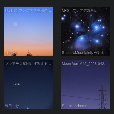
極細月とプレアデス星団の接近
M45 プレアデス星団
takaoka
ShadowMountain改め影山
プレアデス星団に接近する金星と天王星 2026/4/21
Moon-Ven-M45_2026-0420-1937
豊田 敏
Sugita_7chome