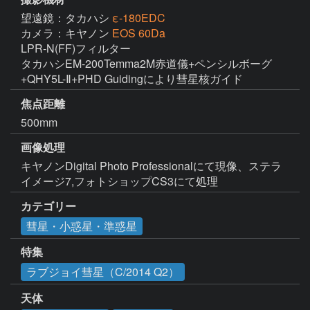
望遠鏡：タカハシ
ε-180EDC
カメラ：キヤノン
EOS 60Da
LPR-N(FF)フィルター

タカハシEM-200Temma2M赤道儀+ペンシルボーグ
+QHY5L-Ⅱ+PHD Guidingにより彗星核ガイド
焦点距離
500mm
画像処理
キヤノンDigital Photo Professionalにて現像、ステラ
イメージ7,フォトショップCS3にて処理
カテゴリー
彗星・小惑星・準惑星
特集
ラブジョイ彗星（C/2014 Q2）
天体