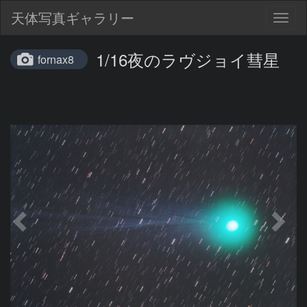
天体写真ギャラリー
Togg
navig
1/16夜のラヴジョイ彗星
fornax8