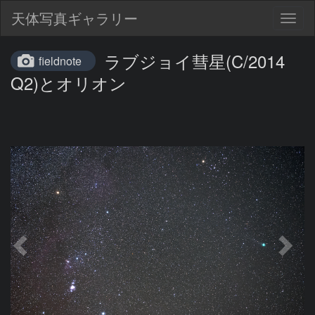
天体写真ギャラリー
Togg
navig
ラブジョイ彗星(C/2014
fieldnote
Q2)とオリオン