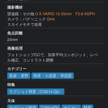
撮影機材
望遠鏡：その他
G X VARIO 12-35mm F2.8 ASPH
カメラ：パナソニック
GH4
スカイメモＲで追尾
焦点距離
23mm
画像処理
フォトショップCCで、加算平均コンポジット、レベ
ル補正、コントラスト調整
カテゴリー
星座・星野
彗星・小惑星・準惑星
特集
ラブジョイ彗星（C/2014 Q2）
天体
ラブジョイ彗星
C/2014Q2
オリオン
彗星