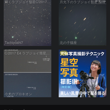
輝くラブジョイ彗星C/2017E4
月光下のラブジョイ彗星 2017E4 Lovejoy
Tachiyoshi7
北の子猫座
PR
C/2017 E4 ラブジョイ彗星の動き
小犬のプロキオン