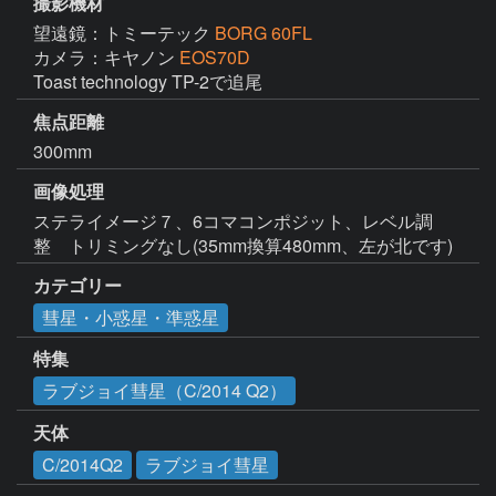
撮影機材
望遠鏡：トミーテック
BORG 60FL
カメラ：キヤノン
EOS70D
Toast technology TP-2で追尾
焦点距離
300mm
画像処理
ステライメージ７、6コマコンポジット、レベル調
整　トリミングなし(35mm換算480mm、左が北です)
カテゴリー
彗星・小惑星・準惑星
特集
ラブジョイ彗星（C/2014 Q2）
天体
C/2014Q2
ラブジョイ彗星