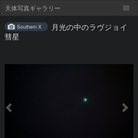
天体写真ギャラリー
Togg
navig
月光の中のラヴジョイ
Southern X
彗星