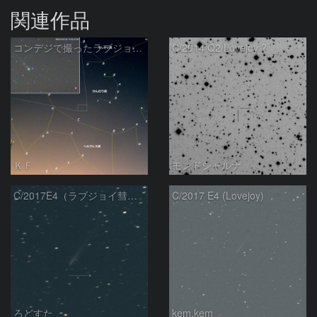
関連作品
コンデジで撮ったラブジョイ彗星（3）
C/2014 Q2/Lovejoy ?
ＫＦ
モンドシャルナ
C/2017E4（ラブジョイ彗星）
C/2017 E4 (Lovejoy)
ろどすた
kem.kem