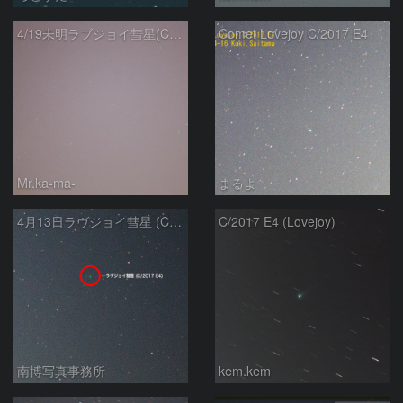
4/19未明ラブジョイ彗星(C/2017E4)とM31
Comet Lovejoy C/2017 E4
Mr.ka-ma-
まるよ
4月13日ラヴジョイ彗星 (C/2017 E4)
C/2017 E4 (Lovejoy)
南博写真事務所
kem.kem