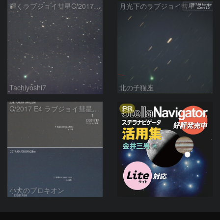
輝くラブジョイ彗星C/2017E4
月光下のラブジョイ彗星 2017E4 Lovejoy
Tachiyoshi7
北の子猫座
PR
C/2017 E4 ラブジョイ彗星の動き
小犬のプロキオン