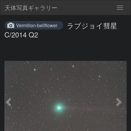
天体写真ギャラリー
Togg
navig
ラブジョイ彗星
Vermilion-bellflower
C/2014 Q2