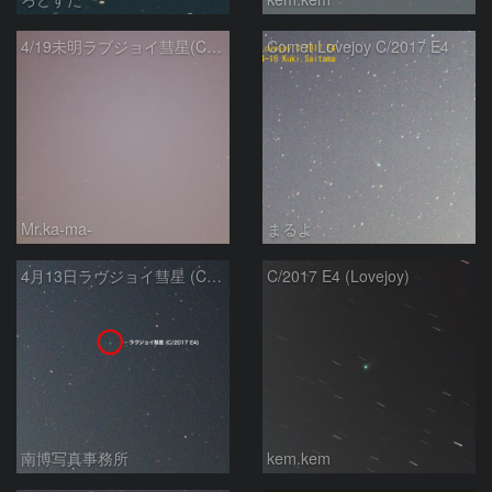
4/19未明ラブジョイ彗星(C/2017E4)とM31
Comet Lovejoy C/2017 E4
Mr.ka-ma-
まるよ
4月13日ラヴジョイ彗星 (C/2017 E4)
C/2017 E4 (Lovejoy)
南博写真事務所
kem.kem