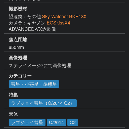
撮影機材
望遠鏡：その他
Sky-Watcher BKP130
カメラ：キヤノン
EOSkissX4
ADVANCED-VX赤道儀
焦点距離
650mm
画像処理
ステライメージ7にて画像処理
カテゴリー
彗星・小惑星・準惑星
特集
ラブジョイ彗星（C/2014 Q2）
天体
ラブジョイ彗星
C/2014
Q2