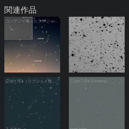
関連作品
コンデジで撮ったラブジョイ彗星（3）
C/2014 Q2/Lovejoy ?
ＫＦ
モンドシャルナ
C/2017E4（ラブジョイ彗星）
C/2017 E4 (Lovejoy)
ろどすた
kem.kem