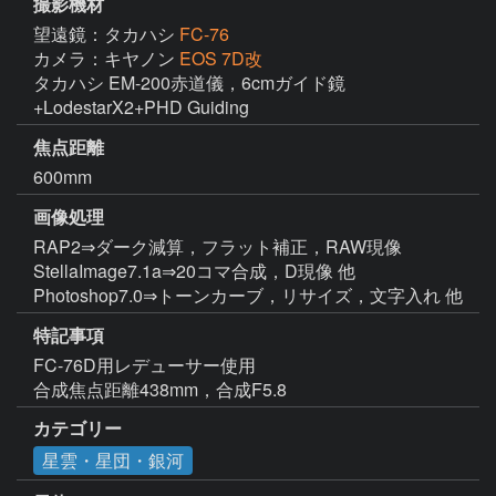
撮影機材
望遠鏡：タカハシ
FC-76
カメラ：キヤノン
EOS 7D改
タカハシ EM-200赤道儀，6cmガイド鏡
+LodestarX2+PHD Guiding
焦点距離
600mm
画像処理
RAP2⇒ダーク減算，フラット補正，RAW現像

StellaImage7.1a⇒20コマ合成，D現像 他

Photoshop7.0⇒トーンカーブ，リサイズ，文字入れ 他
特記事項
FC-76D用レデューサー使用

合成焦点距離438mm，合成F5.8
カテゴリー
星雲・星団・銀河