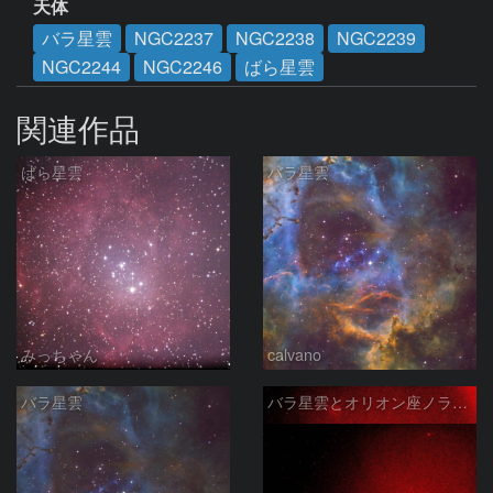
天体
バラ星雲
NGC2237
NGC2238
NGC2239
NGC2244
NGC2246
ばら星雲
関連作品
ばら星雲
バラ星雲
みっちゃん
calvano
バラ星雲
バラ星雲とオリオン座ノラマ50mm