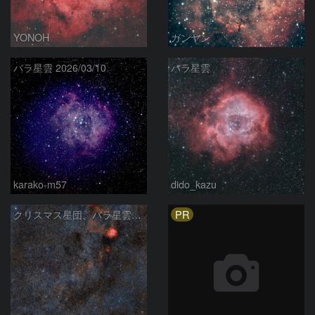
YONOH
ガンヤン
バラ星雲 2026/03/10
バラ星雲
karako-m57
dido_kazu
PR
クリスマス星団、バラ星雲からかもめ星雲付近の星空