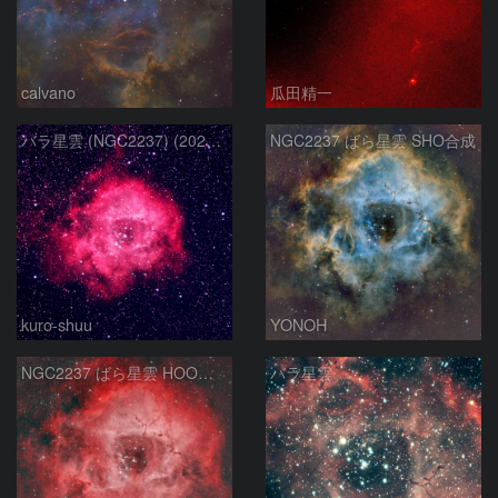
calvano
瓜田精一
バラ星雲 (NGC2237) (2026/02/15他2夜)
NGC2237 ばら星雲 SHO合成
kuro-shuu
YONOH
NGC2237 ばら星雲 HOO合成
バラ星雲