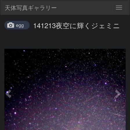
天体写真ギャラリー
Togg
navig
141213夜空に輝くジェミニ
egg