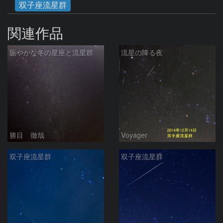
双子座流星群
関連作品
賑やかな冬の星座と流星群
流星の降る夜
勝目 徹哉
Voyager
双子座流星群
双子座流星群