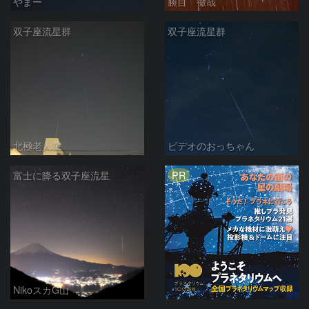
やまー
勝目 徹哉
双子座流星群
双子座流星群
北極老人星
ビデオのおっちゃん
PR
富士に降る双子座流星
NikoスカG山