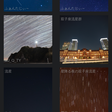
ふぁんたじぃ～
ふぁんたじぃ～
双子座流星群（塩屋埼）
双子座流星群
MJ_Q_TY
北極老人星
流星
星降る夜の双子座流星・・・