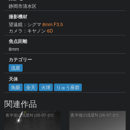
静岡市清水区
撮影機材
望遠鏡：シグマ
8mm F3.5
カメラ：キヤノン
6D
焦点距離
8mm
カテゴリー
流星
天体
魚眼
全天
火球
りゅう座群
関連作品
夜半前の流星N (26-07-21)
夜半後の流星N (26-07-21)