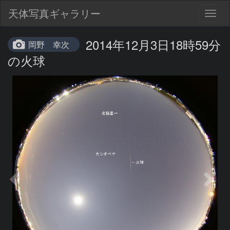
天体写真ギャラリー
Togg
navig
2014年12月3日18時59分
岡野 幸次
の火球