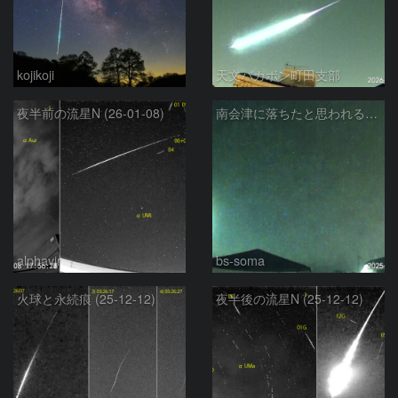
kojikoji
天文バカボン町田支部
夜半前の流星N (26-01-08)
南会津に落ちたと思われる大火球
alphavir
bs-soma
火球と永続痕 (25-12-12)
夜半後の流星N (25-12-12)