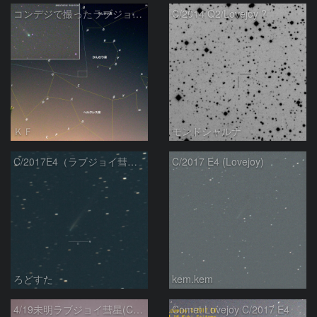
コンデジで撮ったラブジョイ彗星（3）
C/2014 Q2/Lovejoy ?
ＫＦ
モンドシャルナ
C/2017E4（ラブジョイ彗星）
C/2017 E4 (Lovejoy)
ろどすた
kem.kem
4/19未明ラブジョイ彗星(C/2017E4)とM31
Comet Lovejoy C/2017 E4