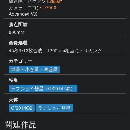
望遠鏡：ビクセン
Ed80sf
カメラ：ニコン
D7000
Advanced VX
焦点距離
600mm
画像処理
45秒を12枚合成。1200mm相当にトリミング
カテゴリー
彗星・小惑星・準惑星
特集
ラブジョイ彗星（C/2014 Q2）
天体
C/2014Q2
ラブジョイ彗星
関連作品