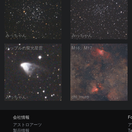
みっちゃん
みっちゃん
ハッブルの変光星雲
M16、M17
みっちゃん
chi_muro
会社情報
Fo
アストロアーツ
ア
製品情報
Tw