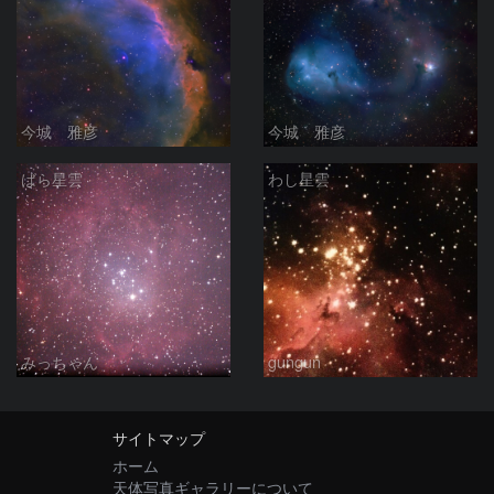
今城 雅彦
今城 雅彦
ばら星雲
わし星雲
みっちゃん
gungun
サイトマップ
ホーム
天体写真ギャラリーについて