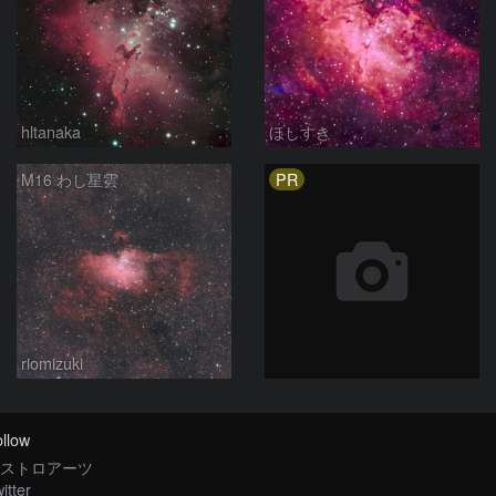
hltanaka
ほしすき
PR
M16 わし星雲
riomizuki
llow
ストロアーツ
itter