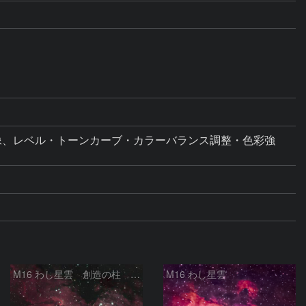
タル現像、レベル・トーンカーブ・カラーバランス調整・色彩強
M16 わし星雲 創造の柱 へび座
M16 わし星雲