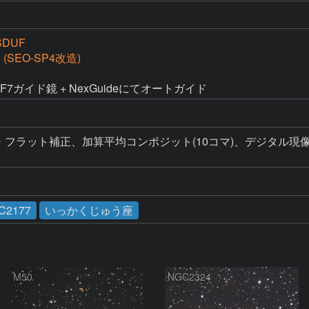
SDUF
D (SEO-SP4改造)
0mmF7ガイド鏡 + NexGuideにてオートガイド
、ダーク・フラット補正、加算平均コンポジット(10コマ)、デジ
IC2177
いっかくじゅう座
M50
NGC2324