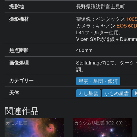
撮影地
長野県諏訪郡富士見町
撮影機材
望遠鏡：ペンタックス
100
カメラ：キヤノン
EOS 60
L41フィルター使用。

Vixen SXP赤道儀 + D6
焦点距離
400mm
画像処理
StellaImage7にて
調。
カテゴリー
星雲・星団・銀河
天体
わし星雲
かもめ星雲
関連作品
カモメ星雲
カタツムリ星雲 (IC2169)