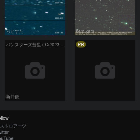
ろどすた
kem.kem
PR
パンスターズ彗星 ( C/2023R1 ) ：2026/05/20
新井優
llow
ストロアーツ
itter
ouTube