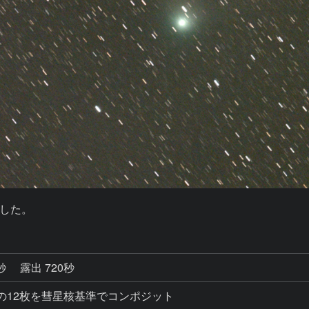
した。
0秒
露出 720秒
秒露出の12枚を彗星核基準でコンポジット