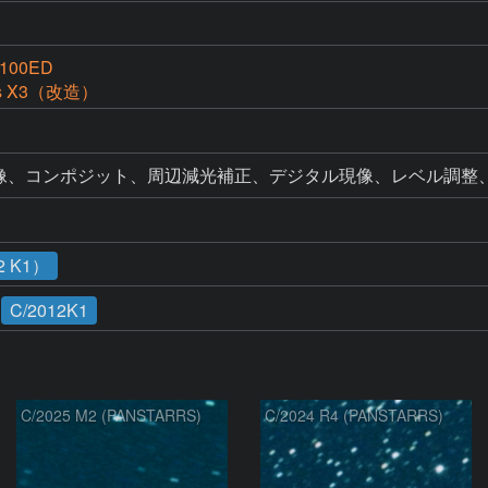
g100ED
ss X3（改造）
 K1）
C/2012K1
C/2025 M2 (PANSTARRS)
C/2024 R4 (PANSTARRS)