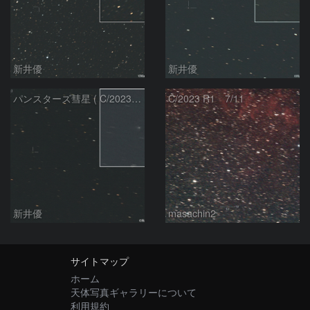
新井優
新井優
パンスターズ彗星 ( C/2023R1 ) ：2026/07/08
C/2023 R1 7/11
新井優
masachin2
サイトマップ
ホーム
天体写真ギャラリーについて
利用規約