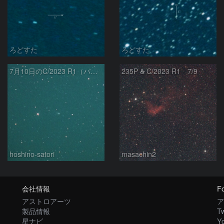
ろどすた
ろどすた
7月10日のC/2023 R1（パンスターズ彗星）
235P & C/2023 R1 7/9
hoshino-satori
masachin2
会社情報
Fo
アストロアーツ
ア
製品情報
Tw
星ナビ
Y