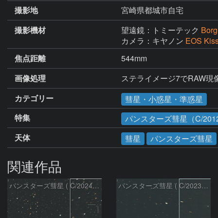
撮影地
宮崎県都城市自宅
撮影機材
望遠鏡：トミーテック
Bor
カメラ：キヤノン
EOS Ki
焦点距離
544mm
画像処理
カテゴリー
彗星・小惑星・準惑星
特集
パンスターズ彗星（C/2012
天体
彗星
パンスターズ彗星
関連作品
パンスターズ彗星 ( C/2024R4 )：2026/07/27
パンスターズ彗星 ( C/2023R1 )：2026/07/09