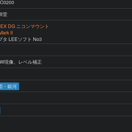
O3200
師堂
.8 EX DG ニコンマウント
ark II
 LEEソフト No3
AW現像、レベル補正
団・銀河