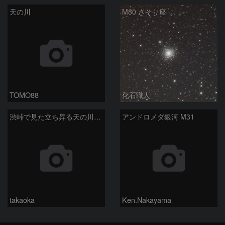
天の川
M80 さそり座
TOMO88
化石職人
渋峠で見た立ち昇る天の川銀河
アンドロメダ銀河 M31
takaoka
Ken.Nakayama