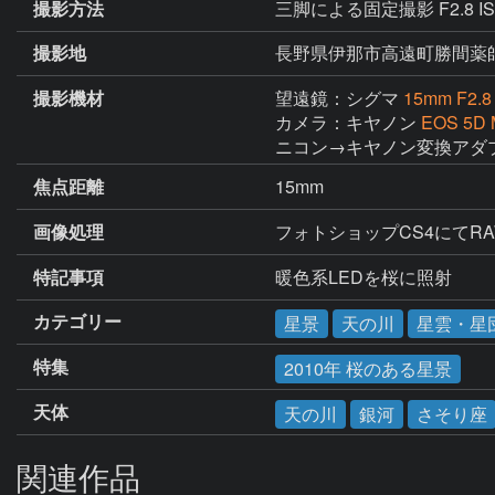
撮影方法
三脚による固定撮影 F2.8 IS
撮影地
長野県伊那市高遠町勝間薬
撮影機材
望遠鏡：シグマ
15mm F2
カメラ：キヤノン
EOS 5D M
ニコン→キヤノン変換アダプタ
焦点距離
15mm
画像処理
フォトショップCS4にてR
特記事項
暖色系LEDを桜に照射
カテゴリー
星景
天の川
星雲・星
特集
2010年 桜のある星景
天体
天の川
銀河
さそり座
関連作品