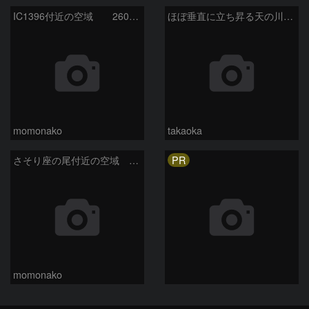
IC1396付近の空域 260720
ほぼ垂直に立ち昇る天の川銀河
momonako
takaoka
PR
さそり座の尾付近の空域 260718
momonako