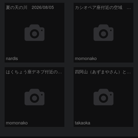
夏の天の川 2026/08/05
カシオペア座付近の空域 260720
nardis
momonako
はくちょう座デネブ付近の空域 260720
四阿山（あずまやさん）と立ち昇る夏の銀河
momonako
takaoka