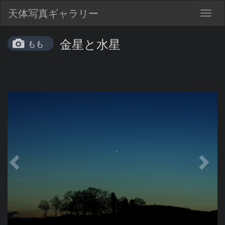
天体写真ギャラリー
Togg
navig
金星と水星
もも