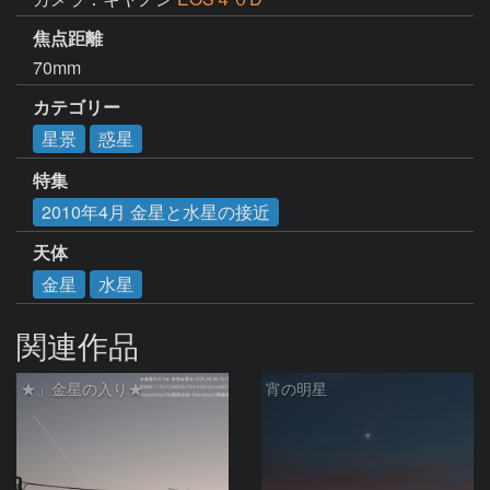
焦点距離
70mm
カテゴリー
星景
惑星
特集
2010年4月 金星と水星の接近
天体
金星
水星
関連作品
★」金星の入り★
宵の明星