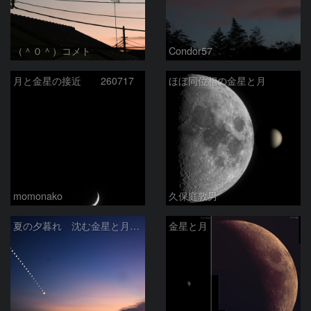
（＾０＾）コメト
Condor57
月と金星の接近 260717
ほぼ同位相の金星と月
momonako
久保庭敦男
夏の夕暮れ 沈む金星と月 2026/7/20
金星と月